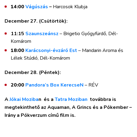
14:00
Vágúszás
–
Harcosok Klubja
December 27. (Csütörtök):
11:15
Szaunszeánsz
– Brigetio Gyógyfürdő, Dél-
Komárom
18:00
Karácsonyi-évzáró Est
– Mandarin Aroma és
Lélek Stúdió, Dél-Komárom
December 28. (Péntek):
20:00
Pandora’s Box KerecseN
– RÉV
A
Jókai Moziba
n és a
Tatra Moziban
továbbra is
megtekinthető az Aquaman, A Grincs és a Pókember –
Irány a Pókverzum című film is.