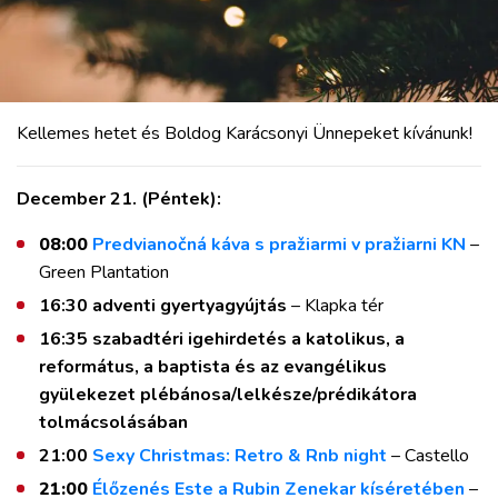
Kellemes hetet és Boldog Karácsonyi Ünnepeket kívánunk!
December 21. (Péntek):
08:00
Predvianočná káva s pražiarmi v pražiarni KN
–
Green Plantation
16:30 adventi gyertyagyújtás
– Klapka tér
16:35 szabadtéri igehirdetés a katolikus, a
református, a baptista és az evangélikus
gyülekezet plébánosa/lelkésze/prédikátora
tolmácsolásában
21:00
Sexy Christmas: Retro & Rnb night
– Castello
21:00
Élőzenés Este a Rubin Zenekar kíséretében
–