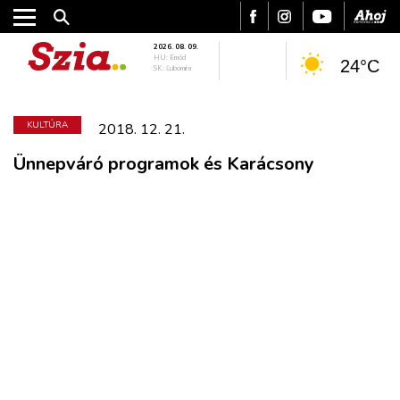
2026. 08. 09.
HU: Emőd
24°C
SK: Ľubomíra
KULTÚRA
2018. 12. 21.
Ünnepváró programok és Karácsony