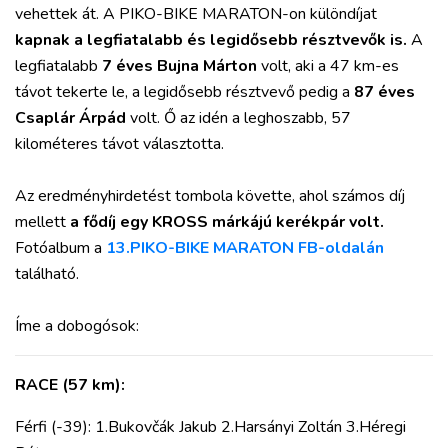
vehettek át. A PIKO-BIKE MARATON-on különdíjat
kapnak a legfiatalabb és legidősebb résztvevők is.
A
legfiatalabb
7 éves Bujna Márton
volt, aki a 47 km-es
távot tekerte le, a legidősebb résztvevő pedig a
87 éves
Csaplár Árpád
volt. Ő az idén a leghoszabb, 57
kilométeres távot választotta.
Az eredményhirdetést tombola követte, ahol számos díj
mellett
a fődíj egy KROSS márkájú kerékpár volt.
Fotóalbum a
13.PIKO-BIKE MARATON FB-oldalán
található.
Íme a dobogósok:
RACE (57 km):
Férfi (-39): 1.Bukovčák Jakub 2.Harsányi Zoltán 3.Héregi