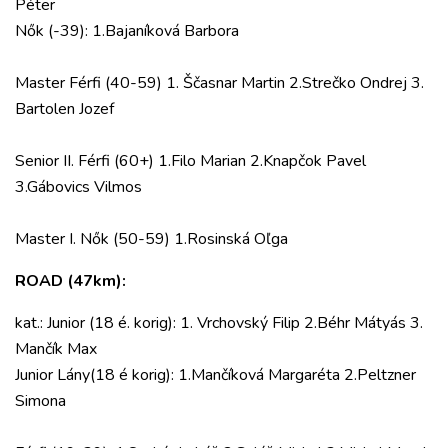
Péter
Nők (-39): 1.Bajaníková Barbora
Master Férfi (40-59) 1. Ščasnar Martin 2.Strečko Ondrej 3.
Bartolen Jozef
Senior II. Férfi (60+) 1.Filo Marian 2.Knapčok Pavel
3.Gábovics Vilmos
Master I. Nők (50-59) 1.Rosinská Oľga
ROAD (47km):
kat.: Junior (18 é. korig): 1. Vrchovský Filip 2.Béhr Mátyás 3.
Mančík Max
Junior Lány(18 é korig): 1.Mančíková Margaréta 2.Peltzner
Simona