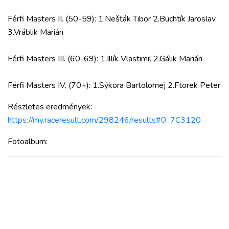
Férfi Masters II. (50-59): 1.Nešťák Tibor 2.Buchtík Jaroslav
3.Vráblik Marián
Férfi Masters III. (60-69): 1.Illík Vlastimil 2.Gálik Marián
Férfi Masters IV. (70+): 1.Sýkora Bartolomej 2.Ftorek Peter
Részletes eredmények:
https://my.raceresult.com/298246/results#0_7C3120
Fotoalbum: