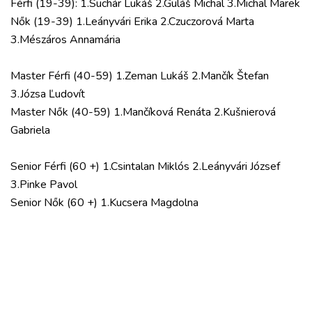
Férfi (19-39): 1.Suchár Lukáš 2.Guláš Michal 3.Michal Marek
Nők (19-39) 1.Leányvári Erika 2.Czuczorová Marta
3.Mészáros Annamária
Master Férfi (40-59) 1.Zeman Lukáš 2.Mančík Štefan
3.Józsa Ľudovít
Master Nők (40-59) 1.Mančíková Renáta 2.Kušnierová
Gabriela
Senior Férfi (60 +) 1.Csintalan Miklós 2.Leányvári József
3.Pinke Pavol
Senior Nők (60 +) 1.Kucsera Magdolna