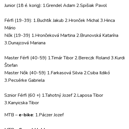
Junior (18 é. korig): 1.Grendel Adam 2.Spišiak Pavol
Férfi (19-39): 1.Buchtík Jakub 2.Hronček Michal 3.Hinca
Mário
Nők (19-39) 1.Hrončeková Martina 2.Brunovská Katarína
3.Dunajcová Mariana
Master Férfi (40-59) 1.Timár Tibor 2.Bereczk Roland 3.Kurdi
Štefan
Master Nők (40-59) 1.Farkasová Silvia 2.Csiba Ildikó
3.Pecsérke Gabriela
Sznior Férfi (60 +) 1.Tahotný Jozef 2.Laposa Tibor
3.Kanyicska Tibor
MTB –
e-bike
: 1.Páczer Jozef