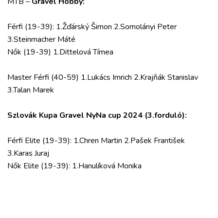
MTB –
Gravel Hobby:
Férfi (19-39): 1.Žďárský Šimon 2.Somolányi Peter
3.Steinmacher Máté
Nők (19-39) 1.Dittelová Tímea
Master Férfi (40-59) 1.Lukács Imrich 2.Krajňák Stanislav
3.Talan Marek
Szlovák Kupa Gravel NyNa cup 2024 (3.forduló):
Férfi Elite (19-39): 1.Chren Martin 2.Pašek František
3.Karas Juraj
Nők Elite (19-39): 1.Hanulíková Monika