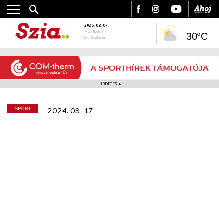
2026. 08. 07.
HU: Ibolya
30°C
SK: Štefánia
HIRDETÉS ▲
SPORT
2024. 09. 17.