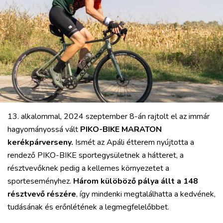
VÁROS
RÉGIÓ
SPORT
KULTÚRA
PODCAST
MIX
13. alkalommal, 2024 szeptember 8-án rajtolt el az immár
hagyományossá vált
PIKO-BIKE MARATON
kerékpárverseny.
Ismét az Apáli étterem nyújtotta a
rendező PIKO-BIKE sportegysületnek a hátteret, a
résztvevőknek pedig a kellemes környezetet a
sporteseményhez.
Három külöböző pálya állt a 148
résztvevő részére
, így mindenki megtalálhatta a kedvének,
tudásának és erőnlétének a legmegfelelőbbet.