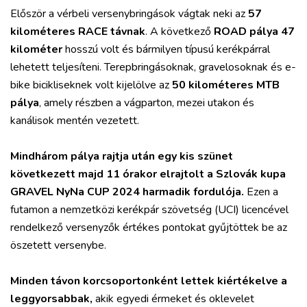
Először a vérbeli versenybringások vágtak neki az
57
kilométeres RACE távnak
. A következő
ROAD pálya 47
kilométer
hosszú volt és bármilyen típusú kerékpárral
lehetett teljesíteni. Terepbringásoknak, gravelosoknak és e-
bike bicikliseknek volt kijelölve az
50 kilométeres MTB
pálya
, amely részben a vágparton, mezei utakon és
kanálisok mentén vezetett.
Mindhárom pálya rajtja után egy kis szünet
következett majd 11 órakor elrajtolt a Szlovák kupa
GRAVEL NyNa CUP 2024 harmadik fordulója.
Ezen a
futamon a nemzetközi kerékpár szövetség (UCI) licencével
rendelkező versenyzők értékes pontokat gyűjtöttek be az
öszetett versenybe.
Minden távon korcsoportonként lettek kiértékelve a
leggyorsabbak,
akik egyedi érmeket és oklevelet