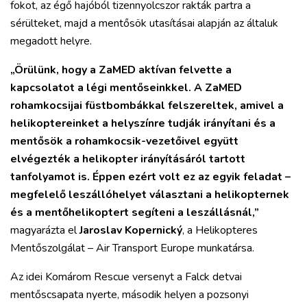
fokot, az égő hajóból tizennyolcszor rakták partra a
sérülteket, majd a mentősök utasításai alapján az általuk
megadott helyre.
„Örülünk, hogy a ZaMED aktívan felvette a
kapcsolatot a légi mentőseinkkel. A ZaMED
rohamkocsijai füstbombákkal felszereltek, amivel a
helikoptereinket a helyszínre tudják irányítani és a
mentősök a rohamkocsik-vezetőivel együtt
elvégezték a helikopter irányításáról tartott
tanfolyamot is. Éppen ezért volt ez az egyik feladat –
megfelelő leszállóhelyet választani a helikopternek
és a mentőhelikoptert segíteni a leszállásnál,”
magyarázta el
Jaroslav Kopernický
, a Helikopteres
Mentőszolgálat – Air Transport Europe munkatársa.
Az idei Komárom Rescue versenyt a Falck detvai
mentőscsapata nyerte, második helyen a pozsonyi