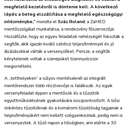
megfelelő kezelésről is döntenie kell. A következő
lépés a beteg elszállítása a megfelelő egészségügyi
intézménybe,”
mondta el
Száz Roland
, a ZaMED
mentőszolgálat munkatársa, a rendezvény főszervezője.
Hozzáfűzte, hogy az egyes feladatok nehézségét fokozták a
segítők, akik igazán kiváló színészi teljesítménnyel és jó
álcázásokkal várták a versenyzőket. Persze, a segítők
kénytelenek voltak a szerepüket tizennyolcszor
megismételni.
A „tetthelyeken” a súlyos mentéseknél az integrált
mentőrendszer több résztvevője is találkozik. Az egyik
versenyfeladat éppen a mentősök és a tűzoltók
együttműködésének gyakorlására összpontosított. A bősi
önkéntes tűzoltóknak és a komáromi tűzoltóság tagjainak a
teljesítményükért nem kellett szégyenkezniük, pedig nem is
versenyeztek. A tűző napon a hőségben, ami elérte a 30