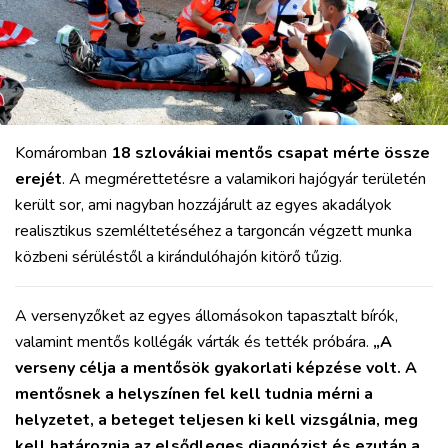
Komáromban
18 szlovákiai mentős csapat mérte össze
erejét
. A megmérettetésre a valamikori hajógyár területén
került sor, ami nagyban hozzájárult az egyes akadályok
realisztikus szemléltetéséhez a targoncán végzett munka
közbeni sérüléstől a kirándulóhajón kitörő tűzig.
A versenyzőket az egyes állomásokon tapasztalt bírók,
valamint mentős kollégák várták és tették próbára.
„A
verseny célja a mentősök gyakorlati képzése volt. A
mentősnek a helyszínen fel kell tudnia mérni a
helyzetet, a beteget teljesen ki kell vizsgálnia, meg
kell határoznia az elsődleges diagnózist és ezután a