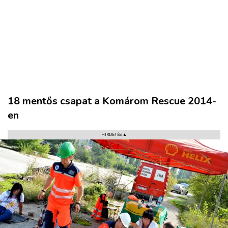
VÁROS
18 mentős csapat a Komárom Rescue 2014-
RÉGIÓ
en
SPORT
HIRDETÉS ▲
KULTÚRA
PODCAST
MIX