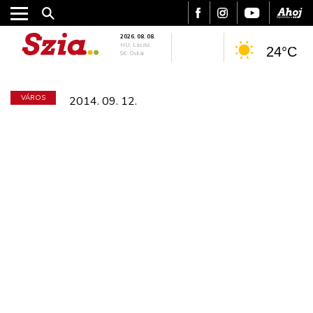
2026. 08. 08.
HU: László
24°C
SK: Oskár
VÁROS
2014. 09. 12.