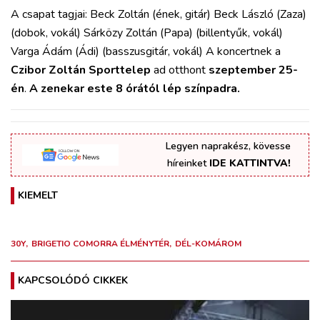
A csapat tagjai: Beck Zoltán (ének, gitár) Beck László (Zaza)
(dobok, vokál) Sárközy Zoltán (Papa) (billentyűk, vokál)
Varga Ádám (Ádi) (basszusgitár, vokál) A koncertnek a
Czibor Zoltán Sporttelep
ad otthont
szeptember 25-
én
.
A zenekar este 8 órától lép színpadra.
Legyen naprakész, kövesse
híreinket
IDE KATTINTVA!
KIEMELT
30Y
BRIGETIO COMORRA ÉLMÉNYTÉR
DÉL-KOMÁROM
KAPCSOLÓDÓ CIKKEK