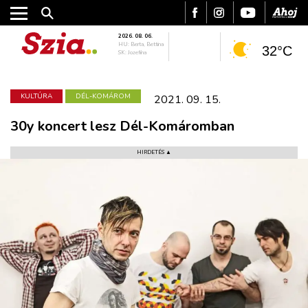
2026. 08. 06.
HU: Berta, Bettina
32°C
SK: Jozefína
KULTÚRA
DÉL-KOMÁROM
2021. 09. 15.
30y koncert lesz Dél-Komáromban
HIRDETÉS ▲