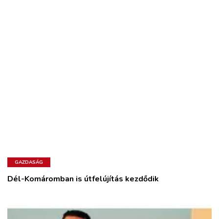
GAZDASÁG
Dél-Komáromban is útfelújítás kezdődik