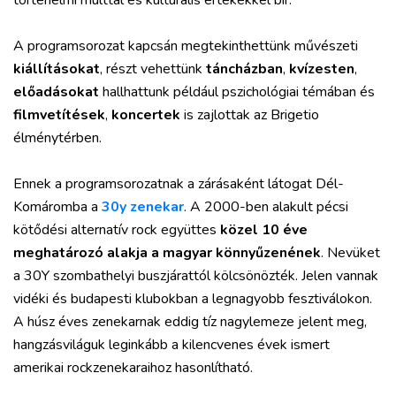
A programsorozat kapcsán megtekinthettünk művészeti
kiállításokat
, részt vehettünk
táncházban
,
kvízesten
,
előadásokat
hallhattunk például pszichológiai témában és
filmvetítések
,
koncertek
is zajlottak az Brigetio
élménytérben.
Ennek a programsorozatnak a zárásaként látogat Dél-
Komáromba a
30y zenekar
. A 2000-ben alakult pécsi
kötődési alternatív rock együttes
közel 10 éve
meghatározó alakja a magyar könnyűzenének
. Nevüket
a 30Y szombathelyi buszjárattól kölcsönözték. Jelen vannak
vidéki és budapesti klubokban a legnagyobb fesztiválokon.
A húsz éves zenekarnak eddig tíz nagylemeze jelent meg,
hangzásviláguk leginkább a kilencvenes évek ismert
amerikai rockzenekaraihoz hasonlítható.