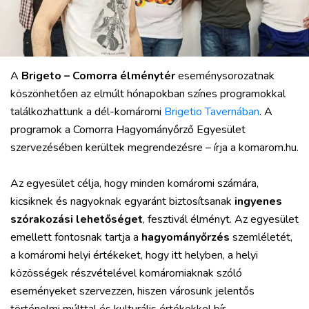
VÁROS
RÉGIÓ
A
Brigeto – Comorra élménytér
eseménysorozatnak
SPORT
köszönhetően az elmúlt hónapokban színes programokkal
KULTÚRA
találkozhattunk a dél-komáromi
Brigetio Tavernában
. A
PODCAST
programok a Comorra Hagyományőrző Egyesület
MIX
szervezésében kerültek megrendezésre – írja a komarom.hu.
Az egyesület célja, hogy minden komáromi számára,
kicsiknek és nagyoknak egyaránt biztosítsanak
ingyenes
szórakozási lehetőséget
, fesztivál élményt. Az egyesület
emellett fontosnak tartja a
hagyományőrzés
szemléletét,
a komáromi helyi értékeket, hogy itt helyben, a helyi
közösségek részvételével komáromiaknak szóló
eseményeket szervezzen, hiszen városunk jelentős
történelmi múlttal és kulturális értékekkel bír.