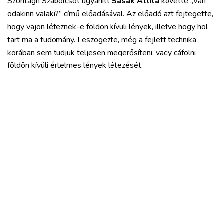
Szontágh Szabolcsot ugyanitt
Sasák Attila
követte „Van
odakinn valaki?” című előadásával. Az előadó azt fejtegette,
hogy vajon léteznek-e földön kívüli lények, illetve hogy hol
tart ma a tudomány. Leszögezte, még a fejlett technika
korában sem tudjuk teljesen megerősíteni, vagy cáfolni
földön kívüli értelmes lények létezését.