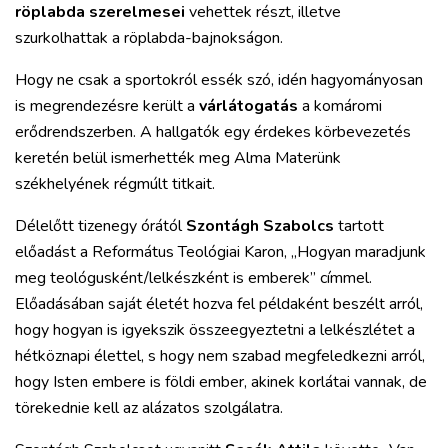
röplabda szerelmesei
vehettek részt, illetve
szurkolhattak a röplabda-bajnokságon.
Hogy ne csak a sportokról essék szó, idén hagyományosan
is megrendezésre került a
várlátogatás
a komáromi
erődrendszerben. A hallgatók egy érdekes körbevezetés
keretén belül ismerhették meg Alma Materünk
székhelyének régmúlt titkait.
Délelőtt tizenegy órától
Szontágh Szabolcs
tartott
előadást a Református Teológiai Karon, „Hogyan maradjunk
meg teológusként/lelkészként is emberek” címmel.
Előadásában saját életét hozva fel példaként beszélt arról,
hogy hogyan is igyekszik összeegyeztetni a lelkészlétet a
hétköznapi élettel, s hogy nem szabad megfeledkezni arról,
hogy Isten embere is földi ember, akinek korlátai vannak, de
törekednie kell az alázatos szolgálatra.