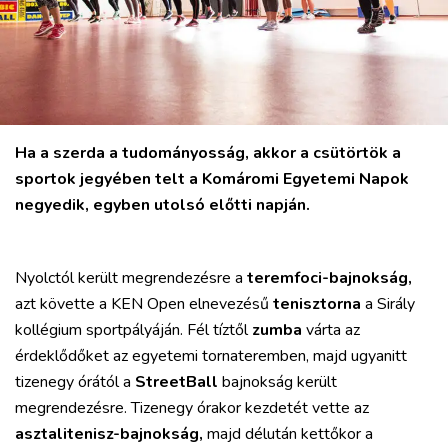
VÁROS
RÉGIÓ
Ha a szerda a tudományosság, akkor a csütörtök a
SPORT
sportok jegyében telt a Komáromi Egyetemi Napok
KULTÚRA
negyedik, egyben utolsó előtti napján.
PODCAST
MIX
Nyolctól került megrendezésre a
teremfoci-bajnokság,
azt követte a KEN Open elnevezésű
tenisztorna
a Sirály
kollégium sportpályáján. Fél tíztől
zumba
várta az
érdeklődőket az egyetemi tornateremben, majd ugyanitt
tizenegy órától a
StreetBall
bajnokság került
megrendezésre. Tizenegy órakor kezdetét vette az
asztalitenisz-bajnokság,
majd délután kettőkor a