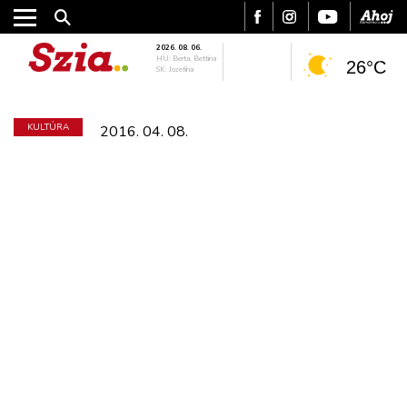
2026. 08. 06.
HU: Berta, Bettina
26°C
SK: Jozefína
KULTÚRA
2016. 04. 08.