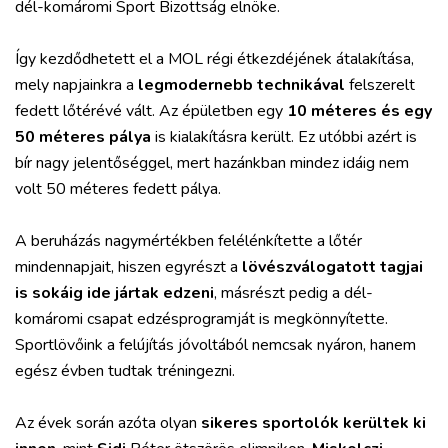
dél-komáromi Sport Bizottság elnöke.
Így kezdődhetett el a MOL régi étkezdéjének átalakítása,
mely napjainkra a
legmodernebb technikával
felszerelt
fedett lőtérévé vált. Az épületben egy
10 méteres és egy
50 méteres pálya
is kialakításra került. Ez utóbbi azért is
bír nagy jelentőséggel, mert hazánkban mindez idáig nem
volt 50 méteres fedett pálya.
A beruházás nagymértékben felélénkítette a lőtér
mindennapjait, hiszen egyrészt a
lövészválogatott tagjai
is sokáig ide jártak edzeni
, másrészt pedig a dél-
komáromi csapat edzésprogramját is megkönnyítette.
Sportlövőink a felújítás jóvoltából nemcsak nyáron, hanem
egész évben tudtak tréningezni.
Az évek során azóta olyan
sikeres sportolók kerültek ki