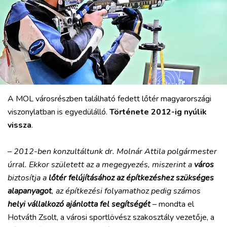
VÁROS
RÉGIÓ
SPORT
KULTÚRA
A MOL városrészben található fedett lőtér magyarországi
viszonylatban is egyedülálló.
Története 2012-ig nyúlik
PODCAST
vissza
.
MIX
– 2012-ben konzultáltunk dr. Molnár Attila polgármester
úrral. Ekkor született az a megegyezés, miszerint a
város
biztosítja a
lőtér felújításához az építkezéshez szükséges
alapanyagot
, az építkezési folyamathoz pedig számos
helyi vállalkozó ajánlotta fel segítségét
–
mondta el
Hotváth Zsolt, a városi sportlövész szakosztály vezetője, a