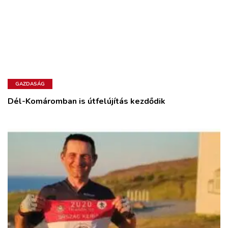
GAZDASÁG
Dél-Komáromban is útfelújítás kezdődik