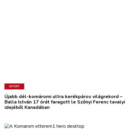
SPORT
Újabb dél-komáromi ultra kerékpáros világrekord –
Balla István 17 órát faragott le Szőnyi Ferenc tavalyi
idejéből Kanadában