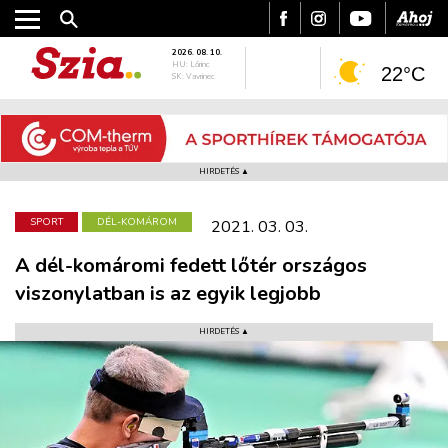
2026. 08. 10.
HU: Lőrinc
22°C
SK: Vavrinec
HIRDETÉS ▲
SPORT
DÉL-KOMÁROM
2021. 03. 03.
A dél-komáromi fedett lőtér országos
viszonylatban is az egyik legjobb
HIRDETÉS ▲