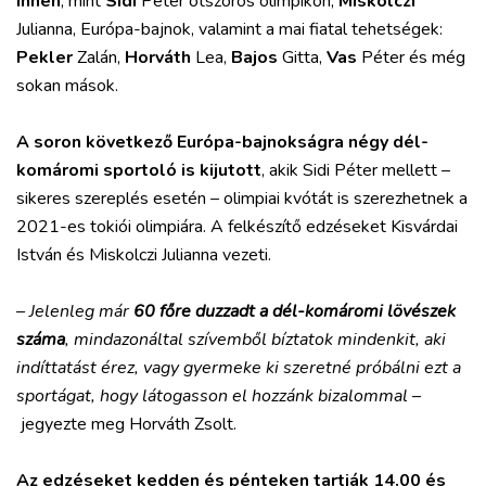
innen
, mint
Sidi
Péter ötszörös olimpikon,
Miskolczi
Julianna, Európa-bajnok, valamint a mai fiatal tehetségek:
Pekler
Zalán,
Horváth
Lea,
Bajos
Gitta,
Vas
Péter és még
sokan mások.
A soron következő Európa-bajnokságra négy dél-
komáromi sportoló is kijutott
, akik Sidi Péter mellett –
sikeres szereplés esetén – olimpiai kvótát is szerezhetnek a
2021-es tokiói olimpiára. A felkészítő edzéseket Kisvárdai
István és Miskolczi Julianna vezeti.
– Jelenleg már
60 főre duzzadt a dél-komáromi lövészek
száma
, mindazonáltal szívemből bíztatok mindenkit, aki
indíttatást érez, vagy gyermeke ki szeretné próbálni ezt a
sportágat, hogy látogasson el hozzánk bizalommal –
jegyezte meg Horváth Zsolt.
Az edzéseket kedden és pénteken tartják 14.00 és