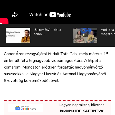
RÉGIÓ
SPORT
KULTÚRA
PODCAST
MIX
„Új remény” – dal a
Amikor a
színp ...
megszólal
Gábor Áron rézágyújáról írt dalt Tóth Gabi, mely március 15-
én került fel a legnagyobb videómegosztóra. A klipet a
komáromi Monostori erődben forgatták hagyományőrző
huszárokkal, a Magyar Huszár és Katonai Hagyományőrző
Szövetség közreműködésével.
Legyen naprakész, kövesse
híreinket
IDE KATTINTVA!