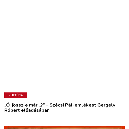
KULTÚRA
„Ó, jössz-e már…?” – Szécsi Pál-emlékest Gergely
Róbert előadásában