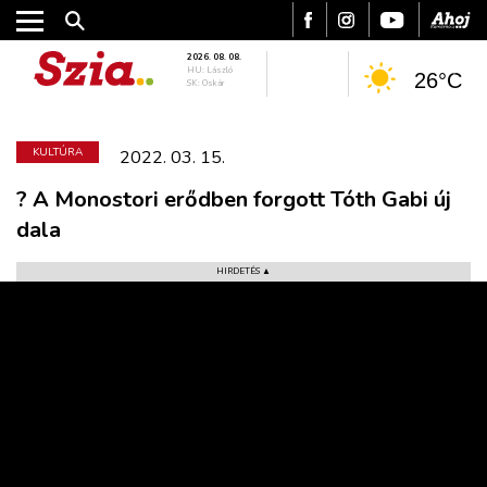
2026. 08. 08.
HU: László
26°C
SK: Oskár
KULTÚRA
2022. 03. 15.
? A Monostori erődben forgott Tóth Gabi új
dala
HIRDETÉS ▲
VÁROS