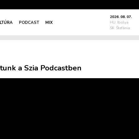
2026. 08. 07.
LTÚRA
PODCAST
MIX
HU: Ibolya
SK: Štefánia
rtunk a Szia Podcastben