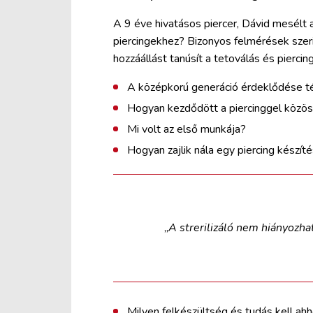
A 9 éve hivatásos piercer, Dávid mesélt ar
piercingekhez? Bizonyos felmérések szer
hozzáállást tanúsít a tetoválás és piercing 
A középkorú generáció érdeklődése té
Hogyan kezdődött a piercinggel közös
Mi volt az első munkája?
Hogyan zajlik nála egy piercing készíté
„
A strerilizáló nem hiányozha
Milyen felkészültség és tudás kell ahho