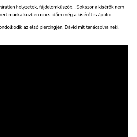
váratlan helyzetek, fájdalomküszöb. „Sokszor a kísérők nem
mert munka közben nincs időm még a kísérőt is ápolni.
ondolkodik az első piercingjén, Dávid mit tanácsolna neki.