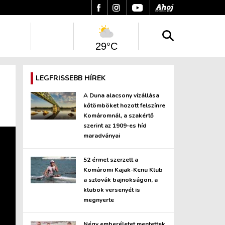
29°C
LEGFRISSEBB HÍREK
A Duna alacsony vízállása
kőtömböket hozott felszínre
Komáromnál, a szakértő
szerint az 1909-es híd
maradványai
52 érmet szerzett a
Komáromi Kajak-Kenu Klub
a szlovák bajnokságon, a
klubok versenyét is
megnyerte
Négy emberéletet mentettek