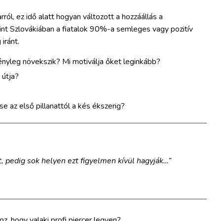
ról, ez idő alatt hogyan változott a hozzáállás a
int Szlovákiában a fiatalok 90%-a semleges vagy pozitív
iránt.
nyleg növekszik? Mi motiválja őket leginkább?
 útja?
se az első pillanattól a kés ékszerig?
t, pedig sok helyen ezt figyelmen kívül hagyják…”
z, hogy valaki profi piercer legyen?