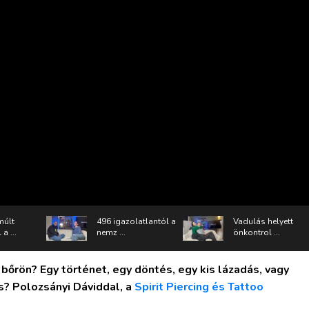
múlt
496 igazolatlantól a
Vadulás helyett
a ...
nemz ...
önkontrol ...
 bőrön? Egy történet, egy döntés, egy kis lázadás, vagy
? Polozsányi Dáviddal, a
Spirit Piercing és Tattoo