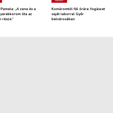
RÉGIÓ
 Pamela: „A zene és a
Komáromtól fél órára: fogászat
gyerekkorom óta az
saját laborral Győr
 része.”
belvárosában