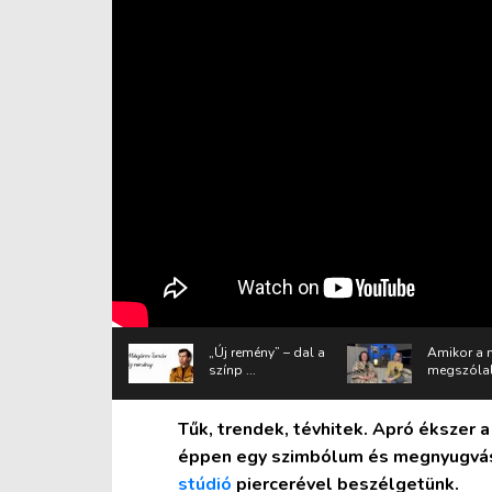
„Új remény” – dal a
Amikor a 
színp ...
megszólal 
Tűk, trendek, tévhitek. Apró ékszer a
éppen egy szimbólum és megnyugvás
stúdió
piercerével beszélgetünk.