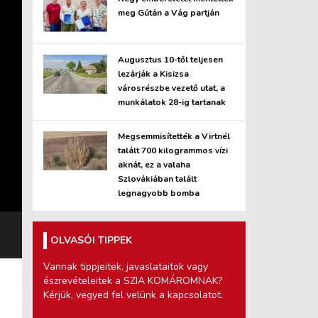
meg Gútán a Vág partján
Augusztus 10-től teljesen
lezárják a Kisizsa
városrészbe vezető utat, a
munkálatok 28-ig tartanak
Megsemmisítették a Virtnél
talált 700 kilogrammos vízi
aknát, ez a valaha
Szlovákiában talált
legnagyobb bomba
OLVASÓI TIPPEK
Vannak tippjeitek, javaslataitok vagy
észrevételeitek a SZIA KOMÁROMNAK?
Kérjük, vegyed fel velünk a kapcsolatot.