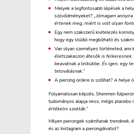
Melyek a legfontosabb lépések a helye
szövődményeket?
„Jómagam annyira 
értenek meg, miért is volt olyan fon
Egy nem szakszerű kivitelezés komoly 
hogy egy stúdió megbízható és szakma
Van olyan személyes történeted, ami 
életszakaszon átesők is felkeresnek.
beavatnak a lelkükbe. És igen, egy t
tetoválásnak.”
A piercing örökre is szólhat? A helye 
Folyamatosan képzés, Shenmen fülpierci
tudományos alapja nincs, mégis placebo
értékelni szokták.”
Milyen piercingek számítanak trendinek, 
és az Instagram a piercingdivatot?