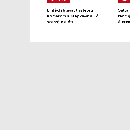
KULTÚRA
MIX
Emléktáblával tiszteleg
Sallai
Komárom a Klapka-induló
tánc 
szerzője előtt
életem