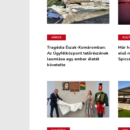
VÁROS
KUL
Tragédia Észak-Komáromban:
Már h
Az Ügyfélközpont tetőrészének
első n
leomlása egy ember életét
Spicc
követelte