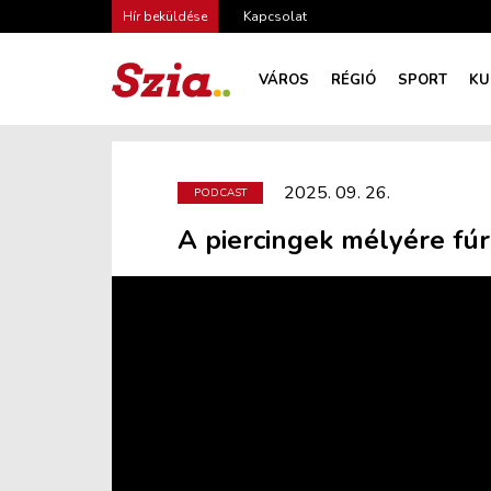
Hír beküldése
Kapcsolat
VÁROS
RÉGIÓ
SPORT
KU
2025. 09. 26.
PODCAST
A piercingek mélyére fú