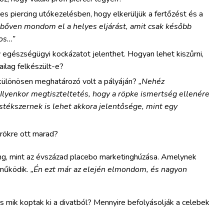
s piercing utókezelésben, hogy elkerüljük a fertőzést és a
bőven mondom el a helyes eljárást, amit csak később
tos…”
egészségügyi kockázatot jelenthet. Hogyan lehet kiszűrni,
ilag felkészült-e?
különösen meghatározó volt a pályáján?
„Nehéz
 Ilyenkor megtiszteltetés, hogy a röpke ismertség ellenére
estékszernek is lehet akkora jelentősége, mint egy
örökre ott marad?
ng, mint az évszázad placebo marketinghúzása. Amelynek
 működik.
„Én ezt már az elején elmondom, és nagyon
és mik koptak ki a divatból? Mennyire befolyásolják a celebek