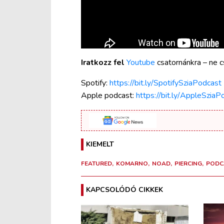
Iratkozz fel
Youtube
csatornánkra – ne c
Spotify:
https://bit.ly/SpotifySziaPodcast
Apple podcast⁠:
https://bit.ly/AppleSziaP
KIEMELT
FEATURED
KOMARNO
NOAD
PIERCING
PODC
KAPCSOLÓDÓ CIKKEK