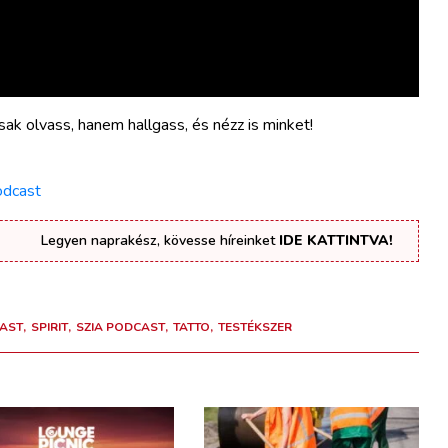
sak olvass, hanem hallgass, és nézz is minket!
odcast
Legyen naprakész, kövesse híreinket
IDE KATTINTVA!
AST
SPIRIT
SZIA PODCAST
TATTO
TESTÉKSZER