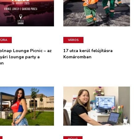
TÚRA
VÁROS
olnap Lounge Picnic – az
17 utca kerül felújításra
yári lounge party a
Komáromban
en