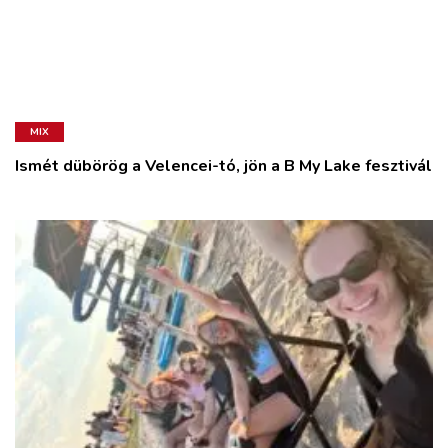
MIX
Ismét dübörög a Velencei-tó, jön a B My Lake fesztivál