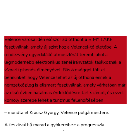
Velence városa idén először ad otthont a B MY LAKE
fesztiválnak, amely új színt hoz a Velencei-tó életébe. A
rendezvény egyedülálló atmoszférát teremt, ahol a
legmodernebb elektronikus zenei irányzatok találkoznak a
vízparti pihenés élményével. Büszkeséggel tölt el
bennünket, hogy Velence lehet az új otthona ennek a
nemzetközileg is elismert fesztiválnak, amely várhatóan már
az első évben hatalmas érdeklődésre tart számot, és ezzel
komoly szerepe lehet a turizmus fellendítésében
– mondta el Krausz György, Velence polgármestere.
A fesztivál hű marad a gyökereihez: a progresszív