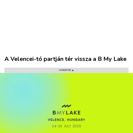
A Velencei-tó partján tér vissza a B My Lake
HIRDETÉS ▲
VÁROS
RÉGIÓ
SPORT
KULTÚRA