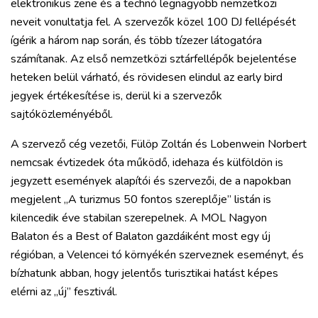
elektronikus zene és a technó legnagyobb nemzetközi
neveit vonultatja fel. A szervezők közel 100 DJ fellépését
ígérik a három nap során, és több tízezer látogatóra
számítanak. Az első nemzetközi sztárfellépők bejelentése
heteken belül várható, és rövidesen elindul az early bird
jegyek értékesítése is, derül ki a szervezők
sajtóközleményéből.
A szervező cég vezetői, Fülöp Zoltán és Lobenwein Norbert
nemcsak évtizedek óta működő, idehaza és külföldön is
jegyzett események alapítói és szervezői, de a napokban
megjelent „A turizmus 50 fontos szereplője” listán is
kilencedik éve stabilan szerepelnek. A MOL Nagyon
Balaton és a Best of Balaton gazdáiként most egy új
régióban, a Velencei tó környékén szerveznek eseményt, és
bízhatunk abban, hogy jelentős turisztikai hatást képes
elérni az „új” fesztivál.