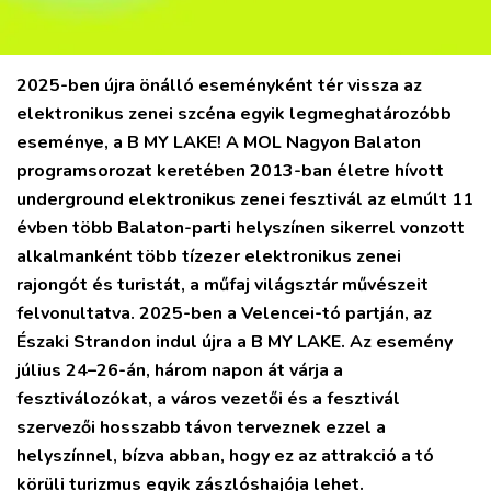
PODCAST
MIX
2025-ben újra önálló eseményként tér vissza az
elektronikus zenei szcéna egyik legmeghatározóbb
eseménye, a B MY LAKE! A MOL Nagyon Balaton
programsorozat keretében 2013-ban életre hívott
underground elektronikus zenei fesztivál az elmúlt 11
évben több Balaton-parti helyszínen sikerrel vonzott
alkalmanként több tízezer elektronikus zenei
rajongót és turistát, a műfaj világsztár művészeit
felvonultatva. 2025-ben a Velencei-tó partján, az
Északi Strandon indul újra a B MY LAKE. Az esemény
július 24–26-án, három napon át várja a
fesztiválozókat, a város vezetői és a fesztivál
szervezői hosszabb távon terveznek ezzel a
helyszínnel, bízva abban, hogy ez az attrakció a tó
körüli turizmus egyik zászlóshajója lehet.