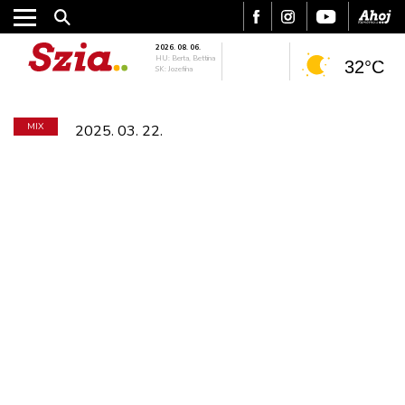
2026. 08. 06.
HU: Berta, Bettina
32°C
SK: Jozefína
MIX
2025. 03. 22.