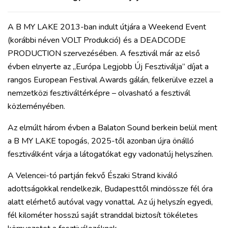
A B MY LAKE 2013-ban indult útjára a Weekend Event
(korábbi néven VOLT Produkció) és a DEADCODE
PRODUCTION szervezésében. A fesztivál már az első
évben elnyerte az „Európa Legjobb Új Fesztiválja” díjat a
rangos European Festival Awards gálán, felkerülve ezzel a
nemzetközi fesztiváltérképre – olvasható a fesztivál
közleményében.
Az elmúlt három évben a Balaton Sound berkein belül ment
a B MY LAKE topogás, 2025-től azonban újra önálló
fesztiválként várja a látogatókat egy vadonatúj helyszínen.
A Velencei-tó partján fekvő Északi Strand kiváló
adottságokkal rendelkezik, Budapesttől mindössze fél óra
alatt elérhető autóval vagy vonattal. Az új helyszín egyedi,
fél kilométer hosszú saját stranddal biztosít tökéletes