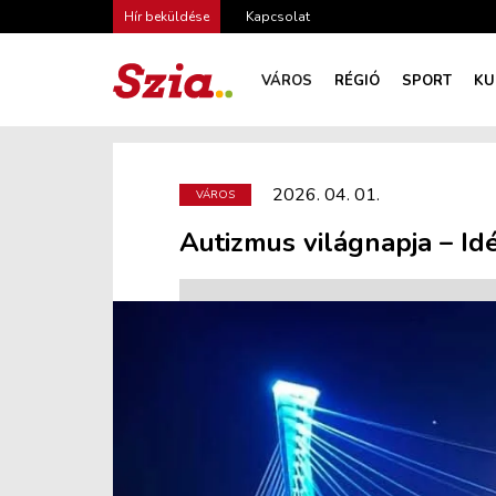
Hír beküldése
Kapcsolat
VÁROS
RÉGIÓ
SPORT
KU
2026. 04. 01.
VÁROS
Autizmus világnapja – Id