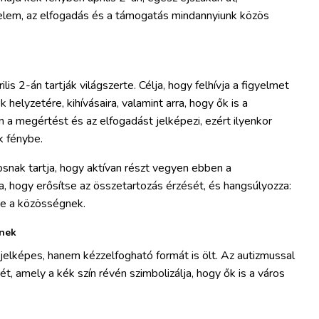
yelem, az elfogadás és a támogatás mindannyiunk közös
is 2-án tartják világszerte. Célja, hogy felhívja a figyelmet
helyzetére, kihívásaira, valamint arra, hogy ők is a
ín a megértést és az elfogadást jelképezi, ezért ilyenkor
k fénybe.
nak tartja, hogy aktívan részt vegyen ebben a
 hogy erősítse az összetartozás érzését, és hangsúlyozza:
e a közösségnek.
knek
lképes, hanem kézzelfogható formát is ölt. Az autizmussal
, amely a kék szín révén szimbolizálja, hogy ők is a város