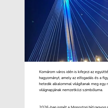
Komárom város idén is kifejezi az együtté
hagyományt, amely az elfogadás és a figy
hetedik alkalommal világítanak meg egy 
világnapjának nemzetközi szimbóluma.
2026-ban ismét a Monostori híd ragyog ma