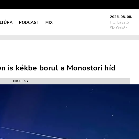
2026. 08. 08.
LTÚRA
PODCAST
MIX
HU: László
SK: Oskár
én is kékbe borul a Monostori híd
HIRDETÉS ▲