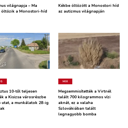
mus világnapja – Ma
Kékbe öltözött a Monostori híd
 öltözik a Monostori-híd
az autizmus világnapján
OS
MIX
ztus 10-től teljesen
Megsemmisítették a Virtnél
ák a Kisizsa városrészbe
talált 700 kilogrammos vízi
 utat, a munkálatok 28-ig
aknát, ez a valaha
nak
Szlovákiában talált
legnagyobb bomba