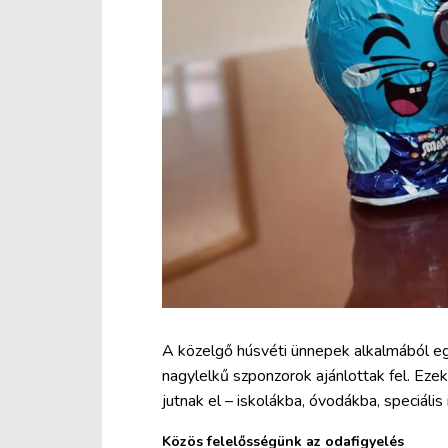
A közelgő húsvéti ünnepek alkalmából eg
nagylelkű szponzorok ajánlottak fel. Ez
jutnak el – iskolákba, óvodákba, speciáli
Közös felelősségünk az odafigyelés