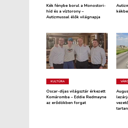
Kék fénybe borul a Monostori-
Autiz
híd és a víztorony –
kékbe
Autizmussal élők világnapja
KULTÚRA
VÁR
Oscar-díjas világsztár érkezett
Augus
Komáromba – Eddie Redmayne
lezárj
az erődökben forgat
vezető
tarta