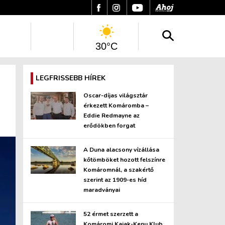
30°C
LEGFRISSEBB HÍREK
Oscar-díjas világsztár
érkezett Komáromba –
Eddie Redmayne az
erődökben forgat
A Duna alacsony vízállása
kőtömböket hozott felszínre
Komáromnál, a szakértő
szerint az 1909-es híd
maradványai
52 érmet szerzett a
Komáromi Kajak-Kenu Klub