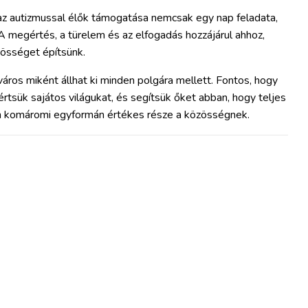
 autizmussal élők támogatása nemcsak egy nap feladata,
 megértés, a türelem és az elfogadás hozzájárul ahhoz,
össéget építsünk.
ros miként állhat ki minden polgára mellett. Fontos, hogy
rtsük sajátos világukat, és segítsük őket abban, hogy teljes
n komáromi egyformán értékes része a közösségnek.