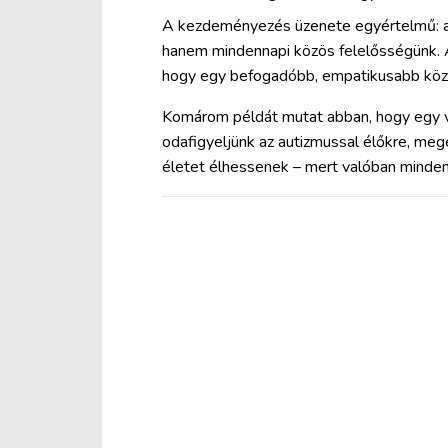
A kezdeményezés üzenete egyértelmű: az
hanem mindennapi közös felelősségünk. A
hogy egy befogadóbb, empatikusabb köz
Komárom példát mutat abban, hogy egy vá
odafigyeljünk az autizmussal élőkre, megé
életet élhessenek – mert valóban minde