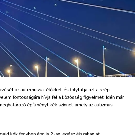
rzését az autizmussal élőkkel, és folytatja azt a szép
elem fontosságára hívja fel a közösség figyelmét. Idén már
meghatározó építményt kék színnel, amely az autizmus
jd kék fényben április 2-án, egész éjszakán át,