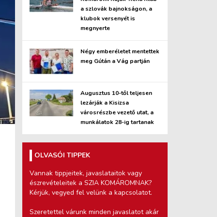
a szlovák bajnokságon, a
klubok versenyét is
megnyerte
Négy emberéletet mentettek
meg Gútán a Vág partján
Augusztus 10-től teljesen
lezárják a Kisizsa
városrészbe vezető utat, a
munkálatok 28-ig tartanak
OLVASÓI TIPPEK
Vannak tippjeitek, javaslataitok vagy
észrevételeitek a SZIA KOMÁROMNAK?
Kérjük, vegyed fel velünk a kapcsolatot.
Szeretettel várunk minden javaslatot akár