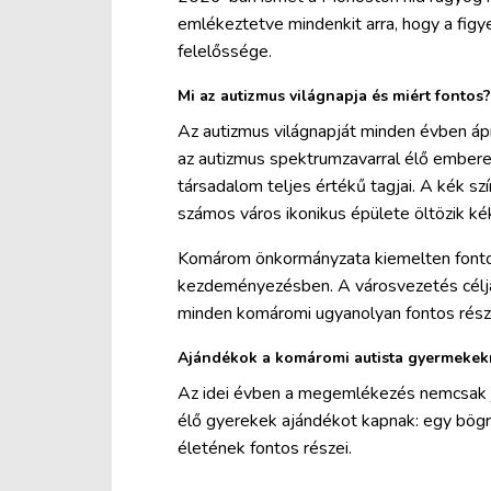
emlékeztetve mindenkit arra, hogy a fig
felelőssége.
Mi az autizmus világnapja és miért fontos?
Az autizmus világnapját minden évben ápril
az autizmus spektrumzavarral élő emberek 
társadalom teljes értékű tagjai. A kék sz
számos város ikonikus épülete öltözik ké
Komárom önkormányzata kiemelten fontos
kezdeményezésben. A városvezetés célja,
minden komáromi ugyanolyan fontos rész
Ajándékok a komáromi autista gyermeke
Az idei évben a megemlékezés nemcsak je
élő gyerekek ajándékot kapnak: egy bögrét
életének fontos részei.