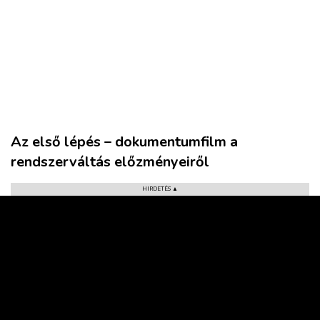
VÁROS
RÉGIÓ
SPORT
Az első lépés – dokumentumfilm a
KULTÚRA
rendszerváltás előzményeiről
PODCAST
MIX
HIRDETÉS ▲