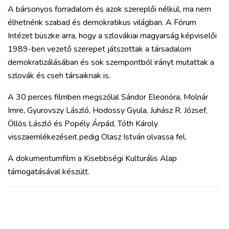
A bársonyos forradalom és azok szereplői nélkül, ma nem
élhetnénk szabad és demokratikus világban. A Fórum
Intézet büszke arra, hogy a szlovákiai magyarság képviselői
1989-ben vezető szerepet játszottak a társadalom
demokratizálásában és sok szempontból irányt mutattak a
szlovák és cseh társaiknak is.
A 30 perces filmben megszólal Sándor Eleonóra, Molnár
Imre, Gyurovszy László, Hodossy Gyula, Juhász R. József,
Öllös László és Popély Árpád, Tóth Károly
visszaemlékezéseit pedig Olasz István olvassa fel.
A dokumentumfilm a Kisebbségi Kulturális Alap
támogatásával készült.