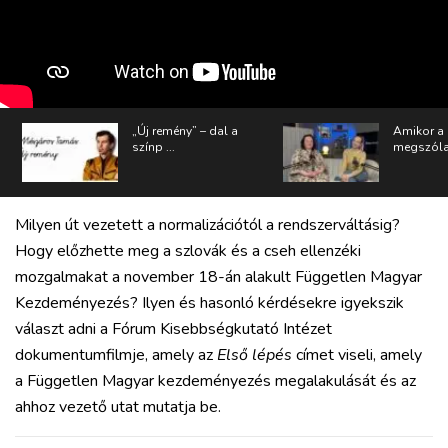
„Új remény” – dal a
Amikor a
színp ...
megszólal
Milyen út vezetett a normalizációtól a rendszerváltásig?
Hogy előzhette meg a szlovák és a cseh ellenzéki
mozgalmakat a november 18-án alakult Független Magyar
Kezdeményezés? Ilyen és hasonló kérdésekre igyekszik
választ adni a Fórum Kisebbségkutató Intézet
dokumentumfilmje, amely az
Első lépés
címet viseli, amely
a Független Magyar kezdeményezés megalakulását és az
ahhoz vezető utat mutatja be.