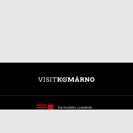
Ha hirdetni szeretnél,
itt minden hasznos
információt
megtalálsz!