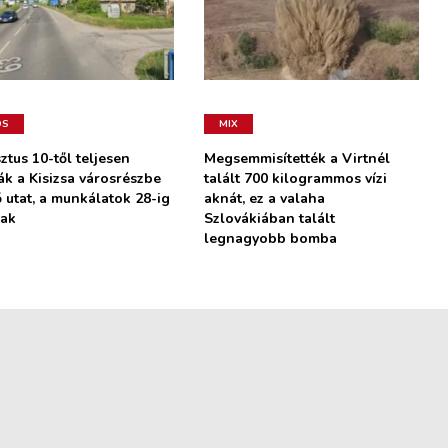
OS
MIX
ztus 10-től teljesen
Megsemmisítették a Virtnél
ák a Kisizsa városrészbe
talált 700 kilogrammos vízi
 utat, a munkálatok 28-ig
aknát, ez a valaha
nak
Szlovákiában talált
legnagyobb bomba