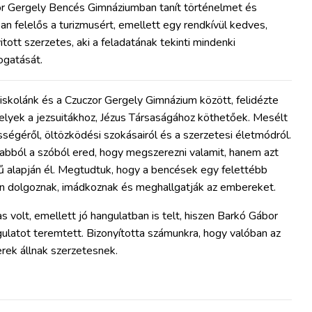
or Gergely Bencés Gimnáziumban tanít történelmet és
ban felelős a turizmusért, emellett egy rendkívül kedves,
itott szerzetes, aki a feladatának tekinti mindenki
ogatását.
iskolánk és a Czuczor Gergely Gimnázium között, felidézte
melyek a jezsuitákhoz, Jézus Társaságához köthetőek. Mesélt
égéről, öltözködési szokásairól és a szerzetesi életmódról.
abból a szóból ered, hogy megszerezni valamit, hanem azt
ű alapján él. Megtudtuk, hogy a bencések egy felettébb
n dolgoznak, imádkoznak és meghallgatják az embereket.
 volt, emellett jó hangulatban is telt, hiszen Barkó Gábor
ulatot teremtett. Bizonyította számunkra, hogy valóban az
erek állnak szerzetesnek.