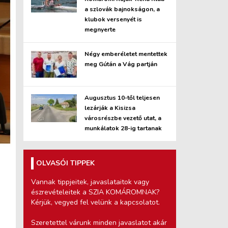
a szlovák bajnokságon, a
klubok versenyét is
megnyerte
Négy emberéletet mentettek
meg Gútán a Vág partján
Augusztus 10-től teljesen
lezárják a Kisizsa
városrészbe vezető utat, a
munkálatok 28-ig tartanak
OLVASÓI TIPPEK
Vannak tippjeitek, javaslataitok vagy
észrevételeitek a SZIA KOMÁROMNAK?
Kérjük, vegyed fel velünk a kapcsolatot.
Szeretettel várunk minden javaslatot akár