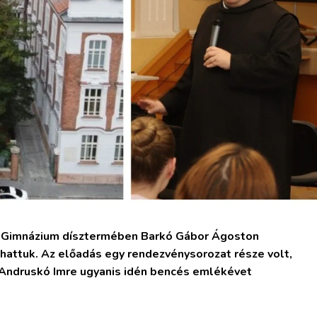
s Gimnázium dísztermében Barkó Gábor Ágoston
lhattuk. Az előadás egy rendezvénysorozat része volt,
 Andruskó Imre ugyanis idén bencés emlékévet