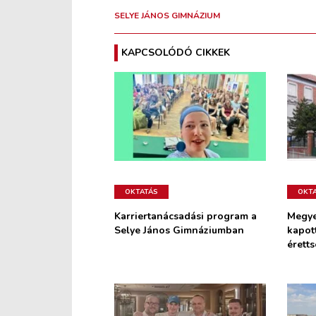
SELYE JÁNOS GIMNÁZIUM
KAPCSOLÓDÓ CIKKEK
OKTATÁS
OKT
Karriertanácsadási program a
Megye
Selye János Gimnáziumban
kapot
érett