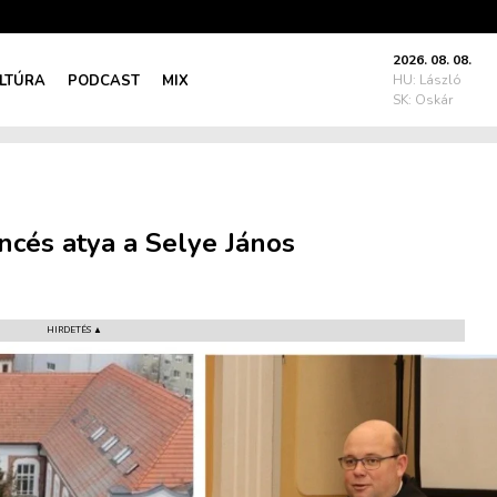
2026. 08. 08.
LTÚRA
PODCAST
MIX
HU: László
SK: Oskár
cés atya a Selye János
HIRDETÉS ▲