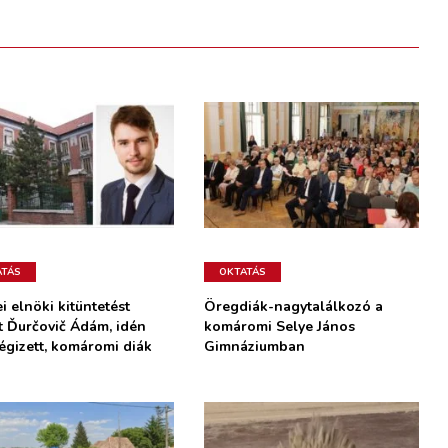
ATÁS
OKTATÁS
i elnöki kitüntetést
Öregdiák-nagytalálkozó a
t Ďurčovič Ádám, idén
komáromi Selye János
ségizett, komáromi diák
Gimnáziumban