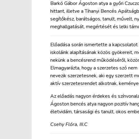
Barkó Gábor Ágoston atya a győri Czucz
hittant, illetve a Tihanyi Bencés Apátság
segítőkész, barátságos, tanult, művelt, ny
meghallgatását, megértését és lelki tám
Előadása során ismertette a kapcsolatot 
iskoláink alapításának közös gyökereit, 
nekünk a bencésrend működéséről, közöss
Elmagyarázta, hogy a szerzetes szó nem 
nevezik szerzetesnek, aki egy szerzett m
aktív szerzetesrendet alkotnak, keménye
Az előadás nagyon érdekes és színvonalas
Ágoston bencés atya nagyon pozitív hang
életvidám, társasági és tanult, okos emb
Csehy Flóra, III.C