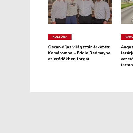
KULTÚRA
VÁR
Oscar-díjas világsztár érkezett
Augus
Komáromba – Eddie Redmayne
lezárj
az erődökben forgat
vezető
tarta