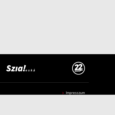
Impresszum
Hír beküldése
Kapcsolat
Adatvédelmi nyilatkozat