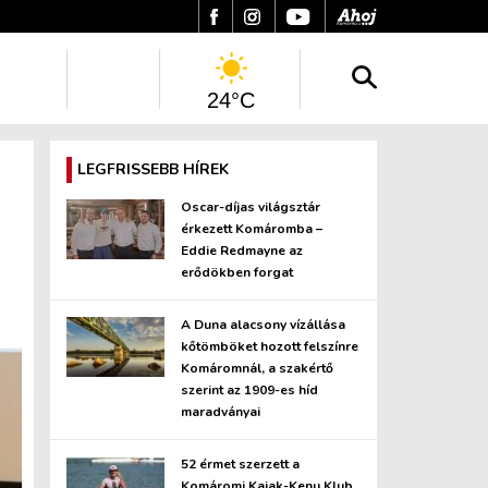
24°C
LEGFRISSEBB HÍREK
Oscar-díjas világsztár
érkezett Komáromba –
Eddie Redmayne az
erődökben forgat
A Duna alacsony vízállása
kőtömböket hozott felszínre
Komáromnál, a szakértő
szerint az 1909-es híd
maradványai
52 érmet szerzett a
Komáromi Kajak-Kenu Klub