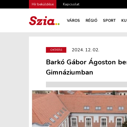
Hír beküldése
Kapcsolat
VÁROS
RÉGIÓ
SPORT
KU
2024. 12. 02.
OKTATÁS
Barkó Gábor Ágoston ben
Gimnáziumban