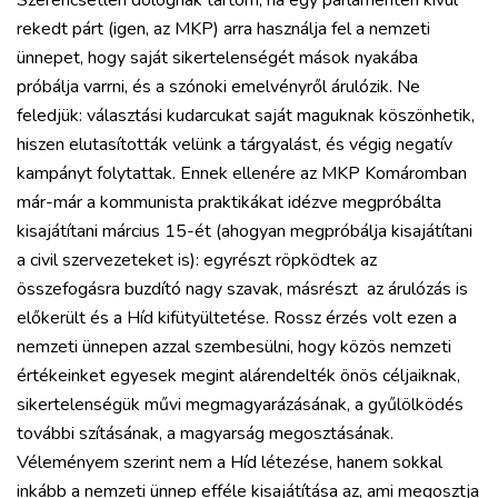
Szerencsétlen dolognak tartom, ha egy parlamenten kívül
rekedt párt (igen, az MKP) arra használja fel a nemzeti
ünnepet, hogy saját sikertelenségét mások nyakába
próbálja varrni, és a szónoki emelvényről árulózik. Ne
feledjük: választási kudarcukat saját maguknak köszönhetik,
hiszen elutasították velünk a tárgyalást, és végig negatív
kampányt folytattak. Ennek ellenére az MKP Komáromban
már-már a kommunista praktikákat idézve megpróbálta
kisajátítani március 15-ét (ahogyan megpróbálja kisajátítani
a civil szervezeteket is): egyrészt röpködtek az
összefogásra buzdító nagy szavak, másrészt az árulózás is
előkerült és a Híd kifütyültetése. Rossz érzés volt ezen a
nemzeti ünnepen azzal szembesülni, hogy közös nemzeti
értékeinket egyesek megint alárendelték önös céljaiknak,
sikertelenségük művi megmagyarázásának, a gyűlölködés
további szításának, a magyarság megosztásának.
Véleményem szerint nem a Híd létezése, hanem sokkal
inkább a nemzeti ünnep efféle kisajátítása az, ami megosztja