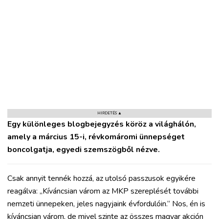
VÁROS
HIRDETÉS ▲
Egy k
ülönleges blogbejegyzés köröz a világhálón,
RÉGIÓ
amely a március 15-i, révkomáromi ünnepséget
SPORT
boncolgatja, egyedi szemszögből nézve.
KULTÚRA
PODCAST
Csak annyit tennék hozzá, az utolsó passzusok egyikére
MIX
reagálva: „Kíváncsian várom az MKP szereplését további
nemzeti ünnepeken, jeles nagyjaink évfordulóin.“ Nos, én is
kíváncsian várom, de mivel szinte az összes magyar akción