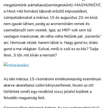
megjelentünk-pártatlanul(semlegesként)-MAGYARKÉNT,
a Most-Híd formáció táborát erősítő képviselőket,
szimpatizánsokat a március 15 és augusztus 20-on kívül
nem igazán láttam, pedig az arcmemóriám remek és
szemellenzőt sem viselek. Igaz, az MKP-sok sem túl
vastagon masíroznak, de néha-néha feltűnik pár „ösmerős“
arc. Nemcsak nézek, hanem látok is. Nagy gond ez, óriási
gond a mai világban. Szóval, miről is szól ez az írás? Tudja
fene…S lőn, mit kíván a nemzet?
Az idei március 15-i komáromi emlékünnepség eseményei
akarva-akaratlanul szólni kényszerítenek, hiszen az ott
történtek ismét egy rendkívül rossz jelzést küldtek a
felvidéki magyarság felé.