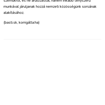
szemükről, és ne árulózással, hanem inkább tényszerű
munkával járuljanak hozzá nemzeti közösségünk sorsának
alakításához.
(basti.sk, korrigálta:ha)