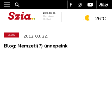
2026. 08. 08.
HU: László
26°C
SK: Oskár
BLOG
2012. 03. 22.
Blog: Nemzeti(?) ünnepeink