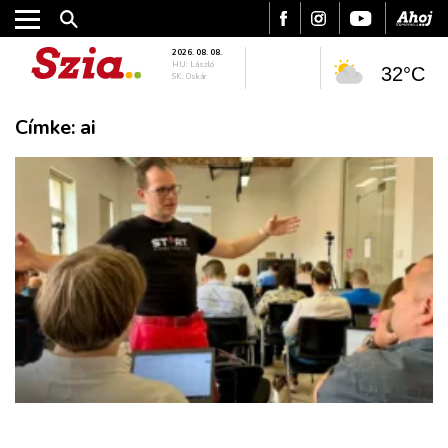
2026. 08. 08.
HU: László
32°C
SK: Oskár
Címke:
ai
VÁROS
RÉGIÓ
SPORT
KULTÚRA
PODCAST
MIX