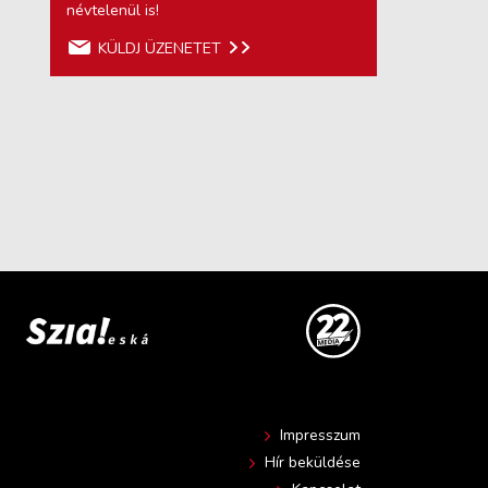
névtelenül is!
KÜLDJ ÜZENETET
Impresszum
Hír beküldése