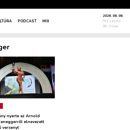
2026. 08. 08.
LTÚRA
PODCAST
MIX
HU: László
SK: Oskár
ger
ány nyerte az Arnold
eneggerről elnevezett
ű versenyt