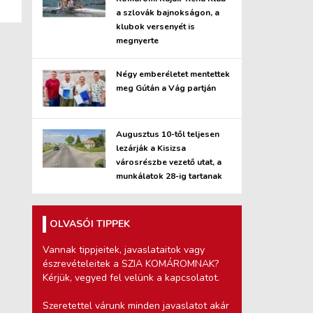
a szlovák bajnokságon, a
klubok versenyét is
megnyerte
Négy emberéletet mentettek
meg Gútán a Vág partján
Augusztus 10-től teljesen
lezárják a Kisizsa
városrészbe vezető utat, a
munkálatok 28-ig tartanak
OLVASÓI TIPPEK
Vannak tippjeitek, javaslataitok vagy
észrevételeitek a SZIA KOMÁROMNAK?
Kérjük, vegyed fel velünk a kapcsolatot.
Szeretettel várunk minden javaslatot akár