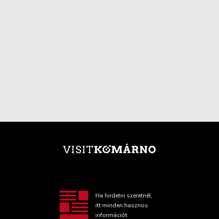
Ha hirdetni szeretnél,
itt minden hasznos
információt