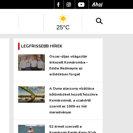
25°C
LEGFRISSEBB HÍREK
Oscar-díjas világsztár
érkezett Komáromba –
Eddie Redmayne az
erődökben forgat
A Duna alacsony vízállása
kőtömböket hozott felszínre
Komáromnál, a szakértő
szerint az 1909-es híd
maradványai
52 érmet szerzett a
Komáromi Kajak-Kenu Klub