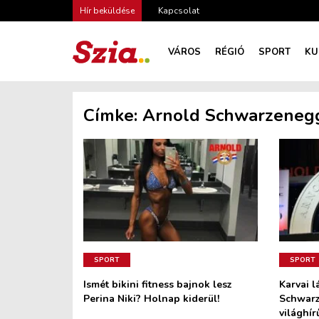
Hír beküldése
Kapcsolat
VÁROS
RÉGIÓ
SPORT
KU
Címke:
Arnold Schwarzeneg
SPORT
SPORT
Ismét bikini fitness bajnok lesz
Karvai l
Perina Niki? Holnap kiderül!
Schwarz
világhír