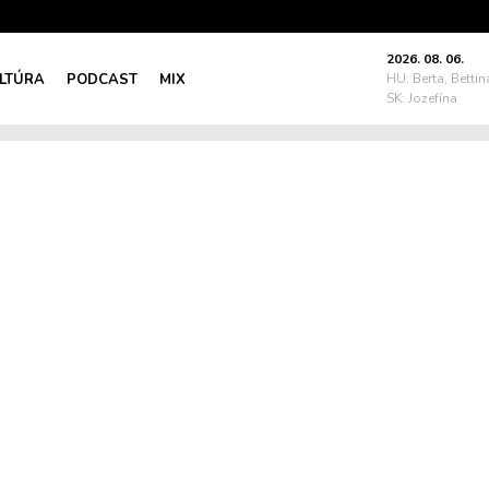
2026. 08. 06.
LTÚRA
PODCAST
MIX
HU: Berta, Bettin
SK: Jozefína