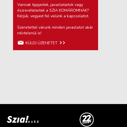
Vannak tippjeitek, javaslataitok vagy
észrevételeitek a SZIA KOMÁROMNAK?
Kérjük, vegyed fel velünk a kapcsolatot.
Szeretettel várunk minden javaslatot akár
névtelenül is!
KÜLDJ ÜZENETET