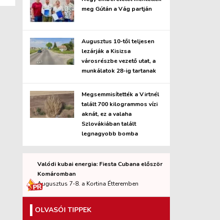
meg Gútán a Vág partján
Augusztus 10-től teljesen
lezárják a Kisizsa
városrészbe vezető utat, a
munkálatok 28-ig tartanak
Megsemmisítették a Virtnél
talált 700 kilogrammos vízi
aknát, ez a valaha
Szlovákiában talált
legnagyobb bomba
Valódi kubai energia: Fiesta Cubana először
Komáromban
Augusztus 7-8. a Kortina Étteremben
OLVASÓI TIPPEK