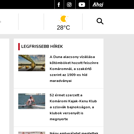
a
28°C
LEGFRISSEBB HÍREK
A Duna alacsony vízállása
kőtömböket hozott felszínre
Komáromnál, a szakértő
szerint az 1909-es híd
maradványai
52 érmet szerzett a
Komáromi Kajak-Kenu Klub
a szlovák bajnokságon, a
klubok versenyét is
megnyerte
Négy emberéletet mentettek