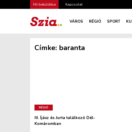
Hír beküldése
Kapcsolat
VÁROS
RÉGIÓ
SPORT
KU
Címke:
baranta
RÉGIÓ
III. Íjász és Jurta találkozó Dél-
Komáromban