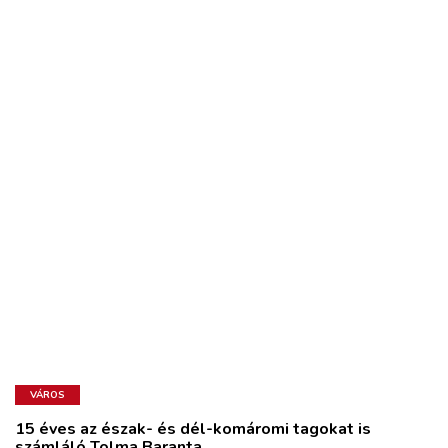
VÁROS
15 éves az észak- és dél-komáromi tagokat is
számláló Tolma Baranta