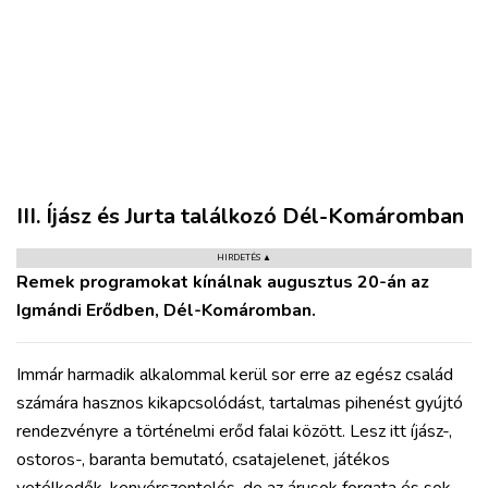
III. Íjász és Jurta találkozó Dél-Komáromban
HIRDETÉS ▲
Remek programokat kínálnak augusztus 20-án az
Igmándi Erődben, Dél-Komáromban.
Immár harmadik alkalommal kerül sor erre az egész család
VÁROS
számára hasznos kikapcsolódást, tartalmas pihenést gyújtó
RÉGIÓ
rendezvényre a történelmi erőd falai között. Lesz itt íjász-,
SPORT
ostoros-, baranta bemutató, csatajelenet, játékos
KULTÚRA