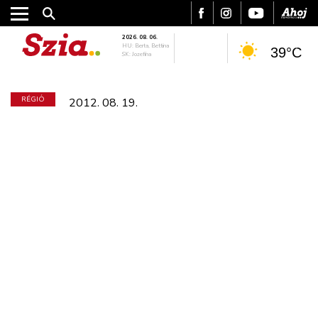
2026. 08. 06.
HU: Berta, Bettina
39°C
SK: Jozefína
RÉGIÓ
2012. 08. 19.