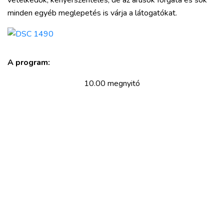
vetélkedők, kenyérszentelés, de az árusok forgata és sok
PODCAST
minden egyéb meglepetés is várja a látogatókat.
MIX
A program:
10.00 megnyitó