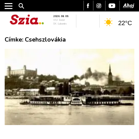
2026. 08. 09.
HU: Emőd
22°C
SK: Ľubomíra
Címke:
Csehszlovákia
VÁROS
RÉGIÓ
SPORT
KULTÚRA
PODCAST
MIX