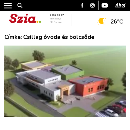
2026. 08. 07.
HU: Ibolya
26°C
SK: Štefánia
Címke:
Csillag óvoda és bölcsőde
VÁROS
RÉGIÓ
SPORT
KULTÚRA
PODCAST
MIX