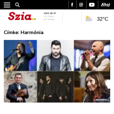
2026. 08. 07.
HU: Ibolya
32°C
SK: Štefánia
Címke:
Harmónia
VÁROS
RÉGIÓ
SPORT
KULTÚRA
PODCAST
MIX