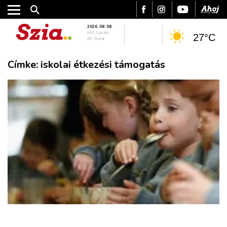
2026. 08. 08.
HU: László
27°C
SK: Oskár
Címke:
iskolai étkezési támogatás
VÁROS
RÉGIÓ
SPORT
KULTÚRA
PODCAST
MIX