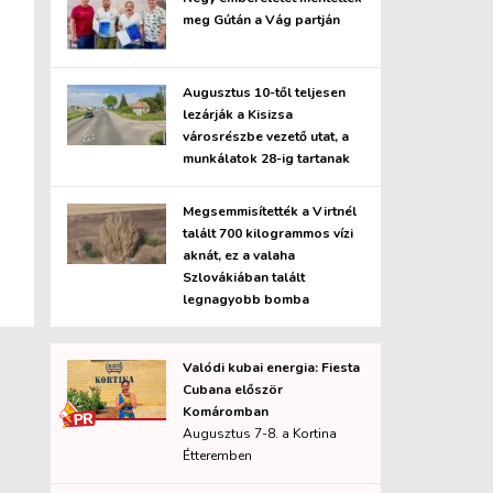
meg Gútán a Vág partján
Augusztus 10-től teljesen
lezárják a Kisizsa
városrészbe vezető utat, a
munkálatok 28-ig tartanak
Megsemmisítették a Virtnél
talált 700 kilogrammos vízi
aknát, ez a valaha
Szlovákiában talált
legnagyobb bomba
Valódi kubai energia: Fiesta
Cubana először
Komáromban
Augusztus 7-8. a Kortina
Étteremben