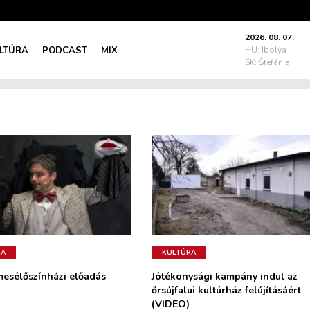
2026. 08. 07.
LTÚRA
PODCAST
MIX
HU: Ibolya
SK: Štefánia
RA
KULTÚRA
mesélőszínházi előadás
Jótékonysági kampány indul az
őrsújfalui kultúrház felújításáért
(VIDEO)