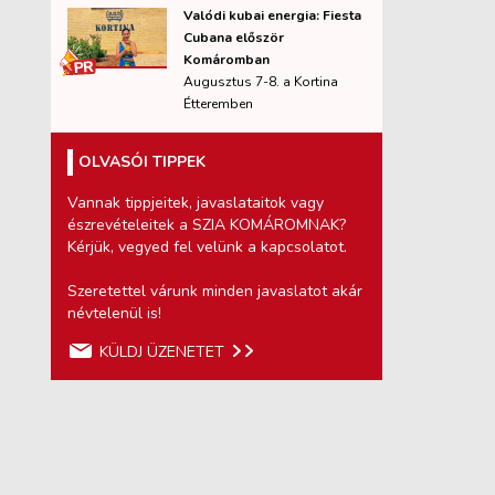
Valódi kubai energia: Fiesta
Cubana először
Komáromban
Augusztus 7-8. a Kortina
Étteremben
OLVASÓI TIPPEK
Vannak tippjeitek, javaslataitok vagy
észrevételeitek a SZIA KOMÁROMNAK?
Kérjük, vegyed fel velünk a kapcsolatot.
Szeretettel várunk minden javaslatot akár
névtelenül is!
KÜLDJ ÜZENETET