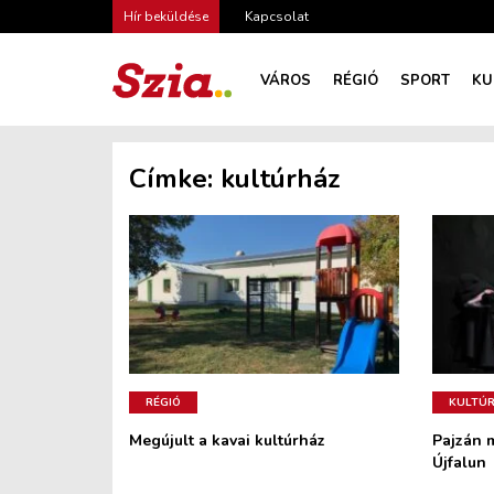
Hír beküldése
Kapcsolat
VÁROS
RÉGIÓ
SPORT
KU
Címke:
kultúrház
RÉGIÓ
KULTÚ
Megújult a kavai kultúrház
Pajzán 
Újfalun