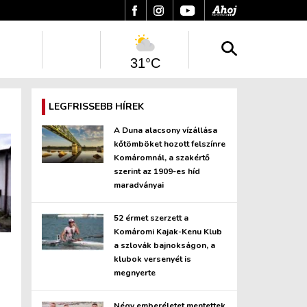
31°C
LEGFRISSEBB HÍREK
A Duna alacsony vízállása
kőtömböket hozott felszínre
Komáromnál, a szakértő
szerint az 1909-es híd
maradványai
52 érmet szerzett a
Komáromi Kajak-Kenu Klub
a szlovák bajnokságon, a
klubok versenyét is
megnyerte
Négy emberéletet mentettek