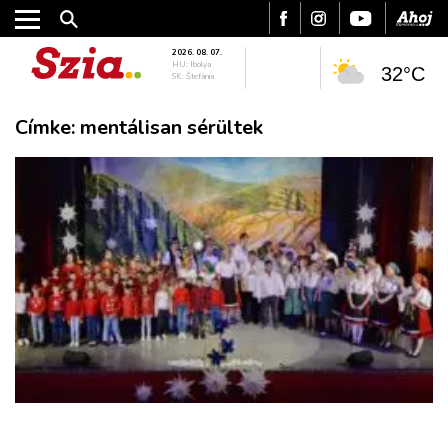
2026. 08. 07.
HU: Ibolya
32°C
SK: Štefánia
Címke:
mentálisan sérültek
VÁROS
RÉGIÓ
SPORT
KULTÚRA
PODCAST
MIX