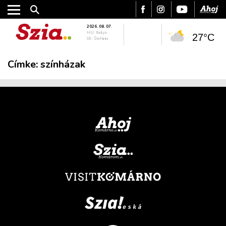
2026. 08. 07.
HU: Ibolya
27°C
SK: Štefánia
Címke:
színházak
VÁROS
RÉGIÓ
SPORT
KULTÚRA
PODCAST
MIX