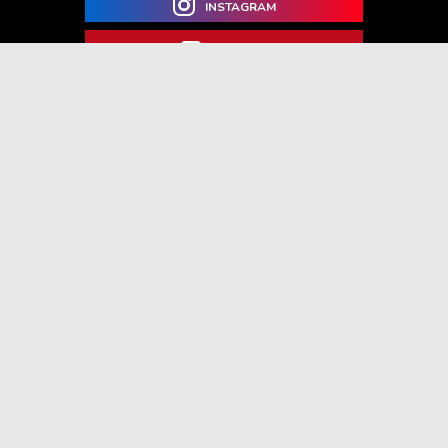
INSTAGRAM
YOUTUBE
Ha hirdetni szeretnél, itt minden
hasznos információt megtalálsz!
TOVÁBBI INFORMÁCIÓ
Impresszum
Hír beküldése
Kapcsolat
Adatvédelmi nyilatkozat