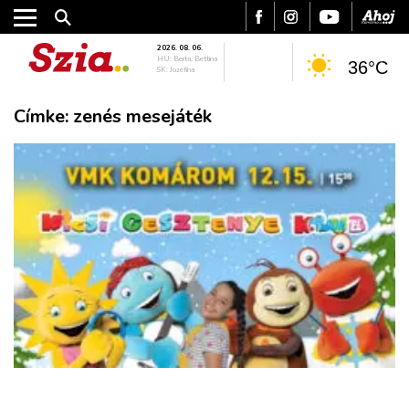
2026. 08. 06.
HU: Berta, Bettina
36°C
SK: Jozefína
Címke:
zenés mesejáték
VÁROS
RÉGIÓ
SPORT
KULTÚRA
PODCAST
MIX