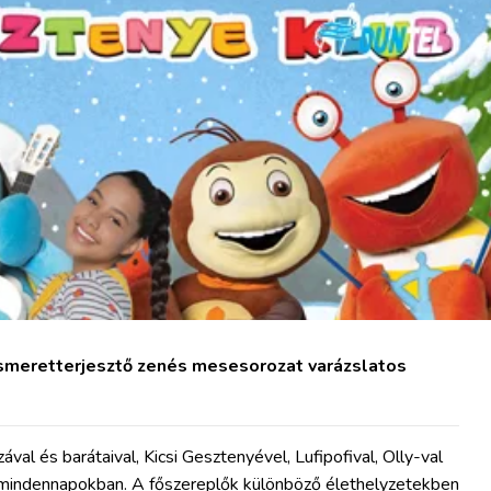
ismeretterjesztő zenés mesesorozat varázslatos
val és barátaival, Kicsi Gesztenyével, Lufipofival, Olly-val
 mindennapokban. A főszereplők különböző élethelyzetekben