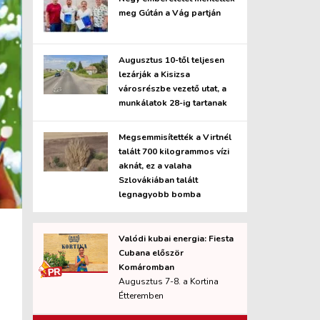
meg Gútán a Vág partján
Augusztus 10-től teljesen
lezárják a Kisizsa
városrészbe vezető utat, a
munkálatok 28-ig tartanak
Megsemmisítették a Virtnél
talált 700 kilogrammos vízi
aknát, ez a valaha
Szlovákiában talált
legnagyobb bomba
Valódi kubai energia: Fiesta
Cubana először
Komáromban
Augusztus 7-8. a Kortina
Étteremben