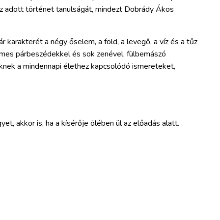
 az adott történet tanulságát, mindezt Dobrády Ákos
r karakterét a négy őselem, a föld, a levegő, a víz és a tűz
llemes párbeszédekkel és sok zenével, fülbemászó
knek a mindennapi élethez kapcsolódó ismereteket,
et, akkor is, ha a kísérője ölében ül az előadás alatt.