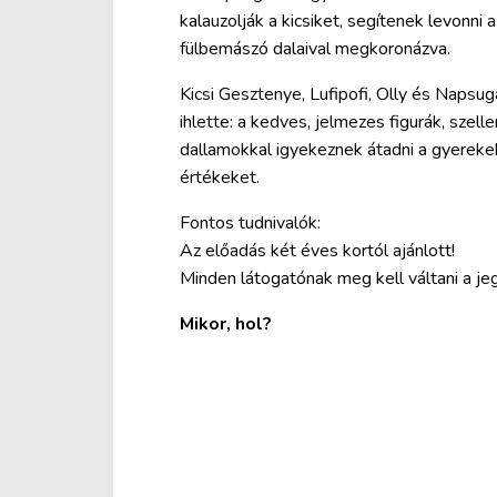
kalauzolják a kicsiket, segítenek levonni
fülbemászó dalaival megkoronázva.
Kicsi Gesztenye, Lufipofi, Olly és Napsugá
ihlette: a kedves, jelmezes figurák, sze
dallamokkal igyekeznek átadni a gyereke
értékeket.
Fontos tudnivalók:
Az előadás két éves kortól ajánlott!
Minden látogatónak meg kell váltani a jegy
Mikor, hol?