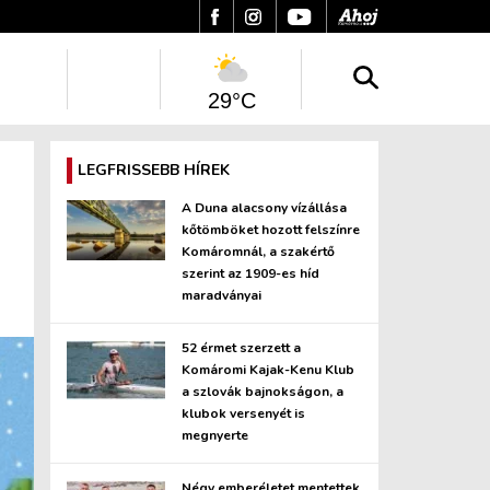
29°C
LEGFRISSEBB HÍREK
A Duna alacsony vízállása
kőtömböket hozott felszínre
Komáromnál, a szakértő
szerint az 1909-es híd
maradványai
52 érmet szerzett a
Komáromi Kajak-Kenu Klub
a szlovák bajnokságon, a
klubok versenyét is
megnyerte
Négy emberéletet mentettek