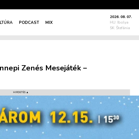
2026. 08. 07.
LTÚRA
PODCAST
MIX
HU: Ibolya
SK: Štefánia
Ünnepi Zenés Mesejáték –
HIRDETÉS ▲