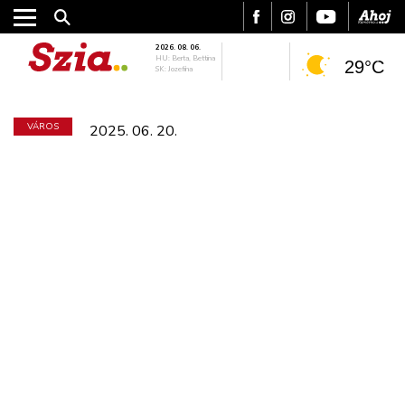
2026. 08. 06.
HU: Berta, Bettina
29°C
SK: Jozefína
VÁROS
2025. 06. 20.