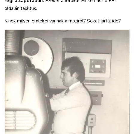
régi állapotában.
Ezeket a fotókat Pinke László FB-
VÁROS
oldalán találtuk.
RÉGIÓ
SPORT
Kinek milyen emlékei vannak a moziról? Sokat jártál ide?
KULTÚRA
PODCAST
MIX