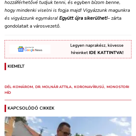
hozzáférhetővé tudjuk tenni, és egyben bízom benne,
hogy mindenki viselni is fogja majd! Vigyázzunk magunkra
és vigyázzunk egymásra!
Együtt újra sikerülhet!
– zárta
gondolatait a városvezető.
Legyen naprakész, kövesse
híreinket
IDE KATTINTVA!
KIEMELT
DÉL-KOMÁROM
DR. MOLNÁR ATTILA
KORONAVÍRUSÚ
MONOSTORI
HÍD
KAPCSOLÓDÓ CIKKEK