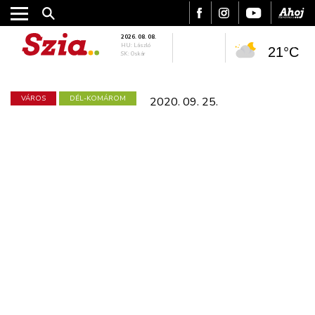
2026. 08. 08.
HU: László
21°C
SK: Oskár
VÁROS
DÉL-KOMÁROM
2020. 09. 25.