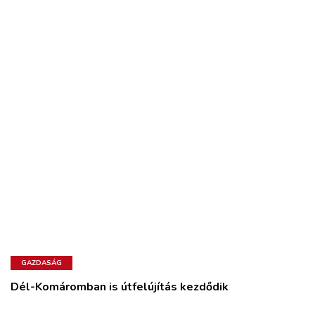
GAZDASÁG
Dél-Komáromban is útfelújítás kezdődik