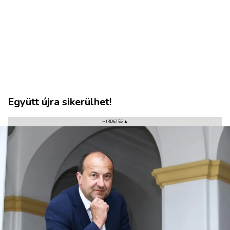
Együtt újra sikerülhet!
HIRDETÉS ▲
VÁROS
RÉGIÓ
SPORT
KULTÚRA
PODCAST
MIX