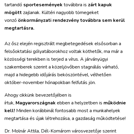
tartandó
sportesemények
továbbra is
zárt kapuk
mögött
zajlanak. Kültéri nagyobb tömegeket
vonzó
önkormányzati rendezvény továbbra sem kerül
megtartásra.
Az ősz elején regisztrált megbetegedések elsősorban a
felsőoktatási gólyatáborokhoz voltak köthetők, ma már a
közösségi terekben is terjed a vírus. A járványügyi
szakemberek szerint a közeljövőben stagnálás várható,
majd a hidegebb időjárás beköszöntével, vélhetően
október-november hónapokban felfutás jön.
Ahogy cikkünk bevezetőjében is
írtuk,
Magyarországnak
ebben a helyzetben is
működnie
kell!
Minden korábbinál fontosabb most a munkahelyek
megtartása és újak létrehozása, a gazdaság működtetése!
Dr. Molnár Attila, Dél-Komárom városvezetője szerint