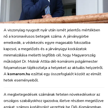
A viszonylag nyugodt nyár után ismét jelentős mértékben
nő a koronavírusos betegek száma. A járványgörbe
emelkedik, a védekezés egyre magasabb fokozatba
kapcsol, a megelőzés és a járványügyi kockázatok
minimalizálása melletti legfőbb cél, hogy Magyarország
működjön! Dr. Molnár Attila dél-komáromi polgármester
folyamatosan tájékoztatja a helyieket az aktuális helyzetről.
A
komarom.hu
ezúttal egy összefoglalót közölt az elmúlt
hetek eseményeiből.
A megbetegedések számának hirtelen növekedésekor az
országos szabályokhoz igazodva, illetve részben megelőzve
azokat, számos korlátozást vezettek be Dél-Komáromban.