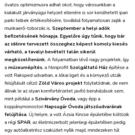
óvatos optimizmusra adhat okot, hogy városunkban a
kialakult járványügyi helyzet ellenére is sor kerülhetett ipari
parki telkek értékesítésére, továbbá folyamatosan zajlik a
munkaerő-toborzás is.
Szeptember a helyi adók
befizetésének hónapja. Egyelőre úgy tűnik, hogy bár
az idénre tervezett összeghez képest komoly kiesés
várható, a tavalyi bevételt talán sikerül
megközelítenünk.
A folyamatban lévő nagy projektek, így
a
múzeumépítés
, a Nonprofit
Szolgáltató Ház
építése a
volt Raksped udvarban, a Jókai liget és a környező utcák
felújítását célzó
Zöld Város projekt
folytatódnak, de nem
állnak le az olyan komfortérzetet javító beruházások sem,
mint például a
Szivárvány Óvoda
, vagy épp a
koppánymonostori
Napsugár Óvoda játszóudvarának
felújítása
. Új helyre, a volt Ázsia Kincse épületébe költözik
a régi
SPAR
, az élelmiszerbolt jelenlegi épületében pedig
egy autóalkatrész szaküzlet nyílik majd, mindezeken túl