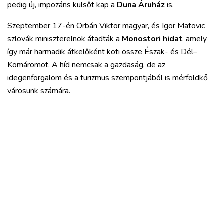
pedig új, impozáns külsőt kap a
Duna Áruház
is.
Szeptember 17-én Orbán Viktor magyar, és Igor Matovic
szlovák miniszterelnök átadták a
Monostori hidat
, amely
így már harmadik átkelőként köti össze Észak- és Dél–
Komáromot. A híd nemcsak a gazdaság, de az
idegenforgalom és a turizmus szempontjából is mérföldkő
városunk számára.