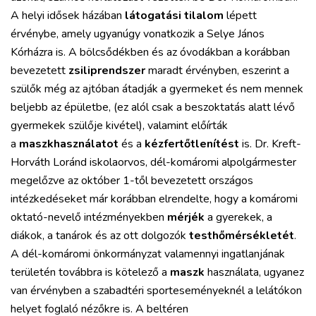
A helyi idősek házában
látogatási tilalom
lépett
érvénybe, amely ugyanúgy vonatkozik a Selye János
Kórházra is. A bölcsődékben és az óvodákban a korábban
bevezetett
zsiliprendszer
maradt érvényben, eszerint a
szülők még az ajtóban átadják a gyermeket és nem mennek
beljebb az épületbe, (ez alól csak a beszoktatás alatt lévő
gyermekek szülője kivétel), valamint előírták
a
maszkhasználatot
és a
kézfertőtlenítést
is. Dr. Kreft-
Horváth Loránd iskolaorvos, dél-komáromi alpolgármester
megelőzve az október 1-től bevezetett országos
intézkedéseket már korábban elrendelte, hogy a komáromi
oktató-nevelő intézményekben
mérjék
a gyerekek, a
diákok, a tanárok és az ott dolgozók
testhőmérsékletét
.
A dél-komáromi önkormányzat valamennyi ingatlanjának
területén továbbra is kötelező a
maszk
használata, ugyanez
van érvényben a szabadtéri sporteseményeknél a lelátókon
helyet foglaló nézőkre is. A beltéren