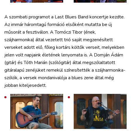
A szombati programot a Last Blues Band koncertje kezdte.
Az immár háromtagú formáció elsőként mutatta be új
műsorát a fesztiválon. A Tornóczi Tibor (ének,
szájharmonika) által vezetett trió saját megzenésített
verseket adott elő, főleg kortárs költők verseit, melyekben
jelen volt napjaink életének lenyomata is. A Domján Ádám
(gitár) és Tóth Marián (szólógitár) által megszólaltatott
gitáralapú zenéjüket remekül színesítették a szájharmonika-
szólók, a versek mondanivalója a blues zene által még
jobban kiteljesedett.