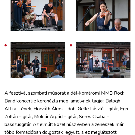
A fesztivál szombati műsorát a dél-komáromi MMB Rock
Band koncertje koronázta meg, amelynek tagjai: Balogh
Attila – ének, Horváth Ákos – dob, Gelle László – gitár, Egri
Zoltán – gitár, Molnár Árpád – gitár, Seres Csaba –
basszusgitár. Az elmúlt közel húsz évben a zenészek már
több formációban dolgoztak együtt, s ez meglátszott