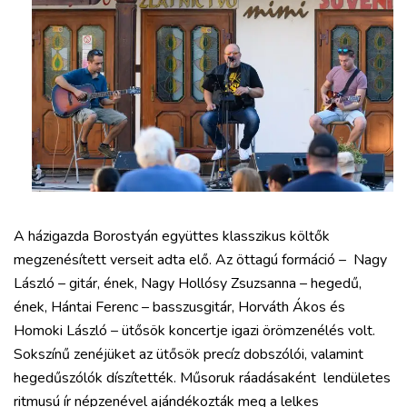
A házigazda Borostyán együttes klasszikus költők
megzenésített verseit adta elő. Az öttagú formáció – Nagy
László – gitár, ének, Nagy Hollósy Zsuzsanna – hegedű,
ének, Hántai Ferenc – basszusgitár, Horváth Ákos és
Homoki László – ütősök koncertje igazi örömzenélés volt.
Sokszínű zenéjüket az ütősök precíz dobszólói, valamint
hegedűszólók díszítették. Műsoruk ráadásaként lendületes
ritmusú ír népzenével ajándékozták meg a lelkes