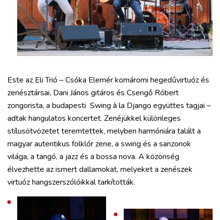
Este az Eli Trió – Csóka Elemér komáromi hegedűvirtuóz és
zenésztársai, Dani János gitáros és Csengő Róbert
zongorista, a budapesti Swing à la Django együttes tagjai –
adtak hangulatos koncertet. Zenéjükkel különleges
stílusötvözetet teremtettek, melyben harmóniára talált a
magyar autentikus folklór zene, a swing és a sanzonok
világa, a tangó, a jazz és a bossa nova. A közönség
élvezhette az ismert dallamokat, melyeket a zenészek
virtuóz hangszerszólóikkal tarkították.