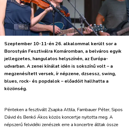
Szeptember 10-11-én 26. alkalommal került sor a
Borostyán Fesztiválra Komáromban, a belváros egyik
jellegzetes, hangulatos helyszínén, az Európa-
udvarban. A zenei kínálat idén is sokszínű volt – a
megzenésített versek, ír népzene, dzsessz, swing,
blues, rock- és popdalok – előadóit hallhatta a
közönség.
Pénteken a fesztivált Zsapka Attila, Farnbauer Péter, Sipos
Dávid és Benkó Ákos közös koncertje nyitotta meg. A
VÁROS
népszerű felvidéki zenészek erre a koncertre álltak össze