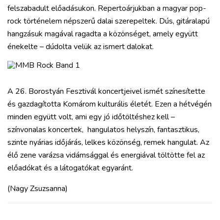
felszabadult előadásukon. Repertoárjukban a magyar pop-
rock történelem népszerű dalai szerepeltek. Dús, gitáralapú
hangzásuk magával ragadta a közönséget, amely együtt
énekelte – dúdolta velük az ismert dalokat.
A 26. Borostyán Fesztivál koncertjeivel ismét színesítette
és gazdagította Komárom kulturális életét. Ezen a hétvégén
minden együtt volt, ami egy jó időtöltéshez kell –
színvonalas koncertek, hangulatos helyszín, fantasztikus,
szinte nyárias időjárás, lelkes közönség, remek hangulat. Az
élő zene varázsa vidámsággal és energiával töltötte fel az
előadókat és a látogatókat egyaránt.
(Nagy Zsuzsanna)