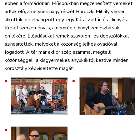
ebben a formációban. Műsorukban megzenésített verseket
RÉGIÓ
adtak elő, amelynek nagy részét Böröczki Mihály versei
SPORT
alkották, de elhangzott egy-egy Kátai Zoltán és Dinnyés
KULTÚRA
József szerzemény is, a nemrég elhunyt zenésztársak
PODCAST
emlékére. Előadásukat remek szaxofon- és dobszólókkal
MIX
színesítették, melyeket a közönség lelkes ovációval
fogadott. A tér már ekkor szép számmal megtelt
közönséggel, a kisgyermekes anyukáktól kezdve minden
korosztály képviseltette magát.