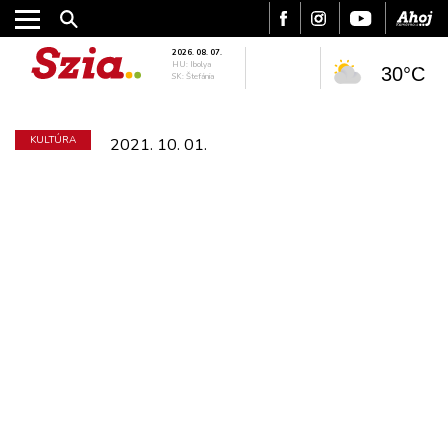
2026. 08. 07.
HU: Ibolya
30°C
SK: Štefánia
KULTÚRA
2021. 10. 01.