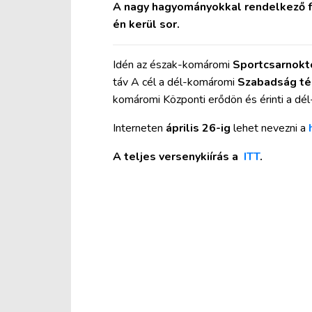
A nagy hagyományokkal rendelkező f
én kerül sor.
Idén az észak-komáromi
Sportcsarnokt
táv A cél a dél-komáromi
Szabadság té
komáromi Központi erődön és érinti a dél
Interneten
április 26-ig
lehet nevezni a
A teljes versenykiírás a
ITT
.