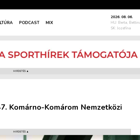
2026. 08. 06.
LTÚRA
PODCAST
MIX
HU: Berta, Bettin
SK: Jozefína
HIRDETÉS ▲
 a 47. Komárno-Komárom Nemzetközi
HIRDETÉS ▲