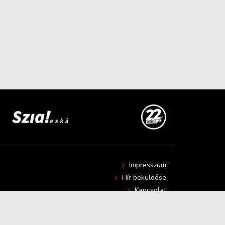
Impresszum
Hír beküldése
Kapcsolat
Adatvédelmi nyilatkozat