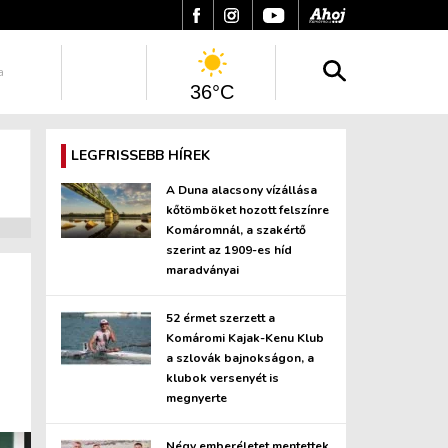
a
36°C
LEGFRISSEBB HÍREK
A Duna alacsony vízállása
kőtömböket hozott felszínre
Komáromnál, a szakértő
szerint az 1909-es híd
maradványai
52 érmet szerzett a
Komáromi Kajak-Kenu Klub
a szlovák bajnokságon, a
klubok versenyét is
megnyerte
Négy emberéletet mentettek