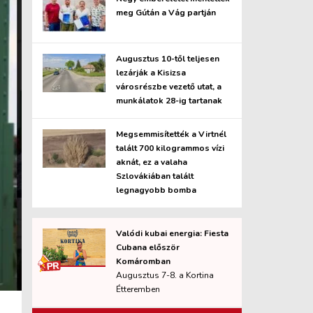
meg Gútán a Vág partján
Augusztus 10-től teljesen
lezárják a Kisizsa
városrészbe vezető utat, a
munkálatok 28-ig tartanak
Megsemmisítették a Virtnél
talált 700 kilogrammos vízi
aknát, ez a valaha
Szlovákiában talált
legnagyobb bomba
Valódi kubai energia: Fiesta
Cubana először
Komáromban
Augusztus 7-8. a Kortina
Étteremben