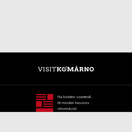
Ha hirdetni szeretnél,
itt minden hasznos
információt
megtalálsz!
TOVÁBBI INFORMÁCIÓ