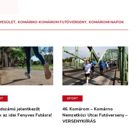
YESÜLET
KOMÁRNO-KOMÁROM FUTÓVERSENY
KOMÁROMI NAPOK
RT
SPORT
dszámú jelentkezőt
46. Komárom – Komárno
 az idei Fenyves Futásra!
Nemzetközi Utcai Futóverseny –
VERSENYKIÍRÁS