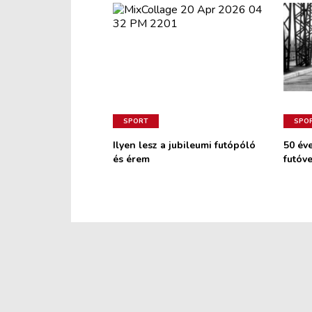
SPORT
SPO
Ilyen lesz a jubileumi futópóló
50 év
és érem
futóv