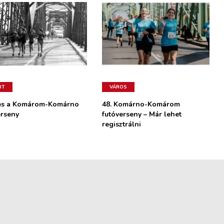
RT
VÁROS
es a Komárom-Komárno
48. Komárno-Komárom
erseny
futóverseny – Már lehet
regisztrálni