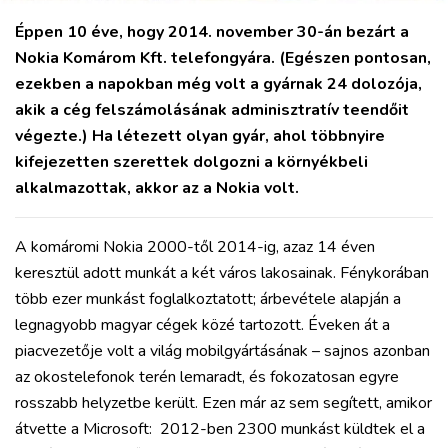
Éppen 10 éve, hogy 2014. november 30-án bezárt a
Nokia Komárom Kft. telefongyára. (Egészen pontosan,
ezekben a napokban még volt a gyárnak 24 dolozója,
akik a cég felszámolásának adminisztratív teendőit
végezte.) Ha létezett olyan gyár, ahol többnyire
kifejezetten szerettek dolgozni a környékbeli
alkalmazottak, akkor az a Nokia volt.
A komáromi Nokia 2000-től 2014-ig, azaz 14 éven
keresztül adott munkát a két város lakosainak. Fénykorában
több ezer munkást foglalkoztatott; árbevétele alapján a
legnagyobb magyar cégek közé tartozott. Éveken át a
piacvezetője volt a világ mobilgyártásának – sajnos azonban
az okostelefonok terén lemaradt, és fokozatosan egyre
rosszabb helyzetbe került. Ezen már az sem segített, amikor
átvette a Microsoft: 2012-ben 2300 munkást küldtek el a