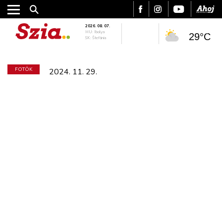
2026. 08. 07.
HU: Ibolya
29°C
SK: Štefánia
FOTÓK
2024. 11. 29.