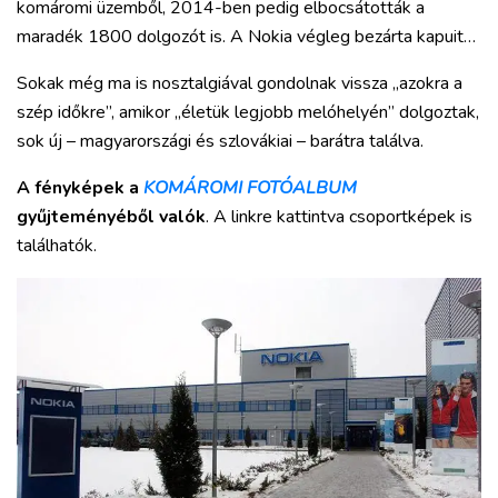
komáromi üzemből, 2014-ben pedig elbocsátották a
maradék 1800 dolgozót is. A Nokia végleg bezárta kapuit…
Sokak még ma is nosztalgiával gondolnak vissza „azokra a
szép időkre”, amikor „életük legjobb melóhelyén” dolgoztak,
VÁROS
sok új – magyarországi és szlovákiai – barátra találva.
RÉGIÓ
SPORT
A fényképek a
KOMÁROMI FOTÓALBUM
KULTÚRA
gyűjteményéből valók
. A linkre kattintva csoportképek is
PODCAST
találhatók.
MIX