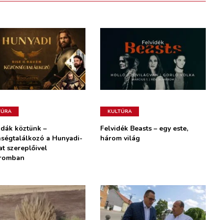
TÚRA
KULTÚRA
dák köztünk –
Felvidék Beasts – egy este,
ségtalálkozó a Hunyadi-
három világ
at szereplőivel
romban