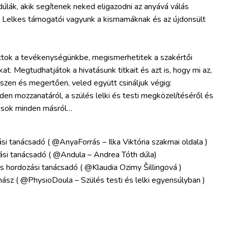
dúlák, akik segítenek neked eligazodni az anyává válás
n! Lelkes támogatói vagyunk a kismamáknak és az újdonsült
tok a tevékenységünkbe, megismerhetitek a szakértői
at. Megtudhatjátok a hivatásunk titkait és azt is, hogy mi az,
szen és megertően, veled együtt csináljuk végig:
n mozzanatáról, a szülés lelki és testi megközelítéséről és
s sok minden másról…
ási tanácsadó ( @AnyaForrás – Ilka Viktória szakmai oldala )
ási tanácsadó ( @Andula – Andrea Tóth dúla)
és hordozási tanácsadó ( @Klaudia Ozimy Šillingová )
rnász ( @PhysioDoula – Szülés testi és lelki egyensúlyban )