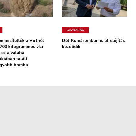
GAZDASÁG
mmisítették a Virtnél
Dél-Komáromban is útfelújítás
 700 kilogrammos vízi
kezdődik
 ez a valaha
ákiában talált
agyobb bomba