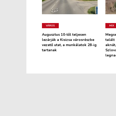
VÁROS
MIX
Augusztus 10-től teljesen
Megse
lezárják a Kisizsa városrészbe
talált
vezető utat, a munkálatok 28-ig
aknát,
tartanak
Szlov
legn