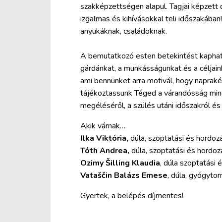
szakképzettségen alapul. Tagjai képzett 
izgalmas és kihívásokkal teli időszakába
anyukáknak, családoknak.
A bemutatkozó esten betekintést kaphat
gárdánkat, a munkásságunkat és a céljaink
ami bennünket arra motivál, hogy napraké
tájékoztassunk Téged a várandósság minde
megéléséről, a szülés utáni időszakról é
Akik várnak…
Ilka Viktória,
dúla, szoptatási és hordoz
Tóth Andrea,
dúla, szoptatási és hordoz
Ozimy Šilling Klaudia
, dúla szoptatási 
Vataščin Balázs Emese
, dúla, gyógyto
Gyertek, a belépés díjmentes!