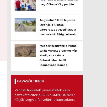
meg Gútán a Vág partján
Augusztus 10-től teljesen
lezárják a Kisizsa
városrészbe vezető utat, a
munkálatok 28-ig tartanak
Megsemmisítették a Virtnél
talált 700 kilogrammos vízi
aknát, ez a valaha
Szlovákiában talált
legnagyobb bomba
OLVASÓI TIPPEK
Vannak tippjeitek, javaslataitok vagy
észrevételeitek a SZIA KOMÁROMNAK?
Kérjük, vegyed fel velünk a kapcsolatot.