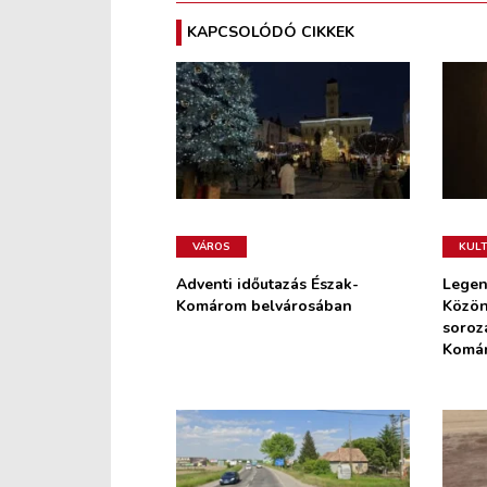
KAPCSOLÓDÓ CIKKEK
VÁROS
KUL
Adventi időutazás Észak-
Legen
Komárom belvárosában
Közön
soroz
Komá