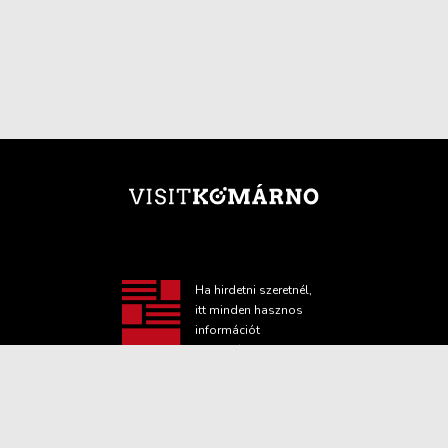
Ha hirdetni szeretnél,
itt minden hasznos
információt
megtalálsz!
TOVÁBBI INFORMÁCIÓ