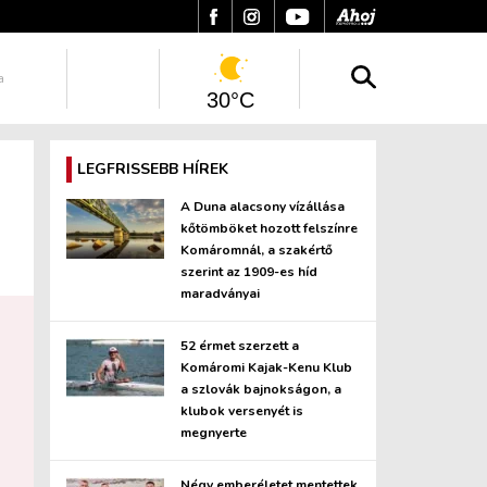
a
30°C
LEGFRISSEBB HÍREK
A Duna alacsony vízállása
kőtömböket hozott felszínre
Komáromnál, a szakértő
szerint az 1909-es híd
maradványai
52 érmet szerzett a
Komáromi Kajak-Kenu Klub
a szlovák bajnokságon, a
klubok versenyét is
megnyerte
Négy emberéletet mentettek