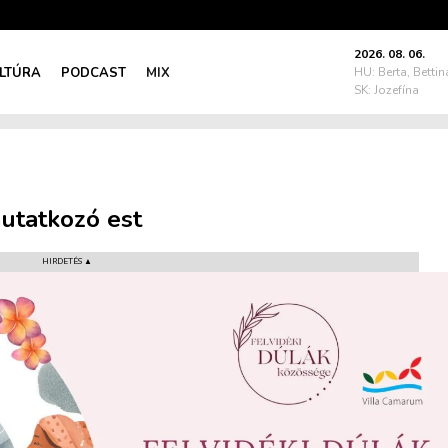
2026. 08. 06.
LTÚRA
PODCAST
MIX
HU: Berta, Bettin
SK: Jozefína
tatkozó est
HIRDETÉS ▲