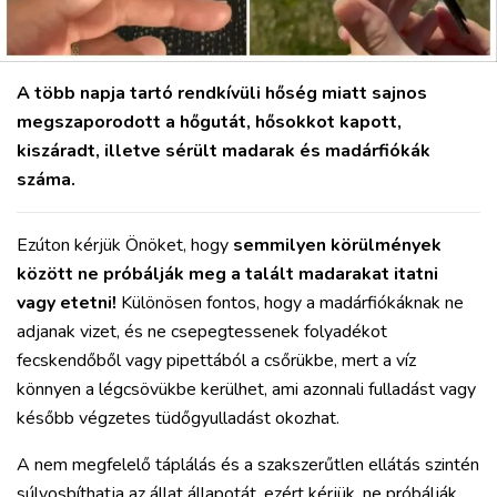
A több napja tartó rendkívüli hőség miatt sajnos
megszaporodott a hőgutát, hősokkot kapott,
kiszáradt, illetve sérült madarak és madárfiókák
száma.
Ezúton kérjük Önöket, hogy
semmilyen körülmények
között ne próbálják meg a talált madarakat itatni
vagy etetni!
Különösen fontos, hogy a madárfiókáknak ne
adjanak vizet, és ne csepegtessenek folyadékot
fecskendőből vagy pipettából a csőrükbe, mert a víz
könnyen a légcsövükbe kerülhet, ami azonnali fulladást vagy
később végzetes tüdőgyulladást okozhat.
A nem megfelelő táplálás és a szakszerűtlen ellátás szintén
súlyosbíthatja az állat állapotát, ezért kérjük, ne próbálják