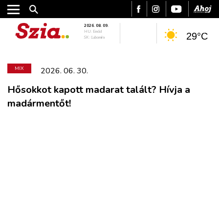
2026. 08. 09.
HU: Emőd
29°C
SK: Ľubomíra
MIX
2026. 06. 30.
Hősokkot kapott madarat talált? Hívja a
madármentőt!