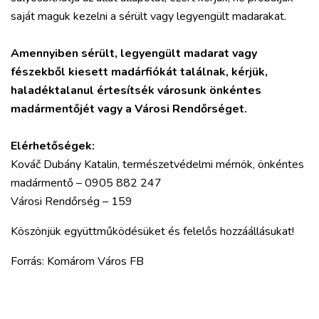
saját maguk kezelni a sérült vagy legyengült madarakat.
Amennyiben sérült, legyengült madarat vagy
fészekből kiesett madárfiókát találnak, kérjük,
haladéktalanul értesítsék városunk önkéntes
madármentőjét vagy a Városi Rendőrséget.
Elérhetőségek:
Kováč Dubány Katalin, természetvédelmi mérnök, önkéntes
madármentő – 0905 882 247
Városi Rendőrség – 159
Köszönjük együttműködésüket és felelős hozzáállásukat!
Forrás: Komárom Város FB