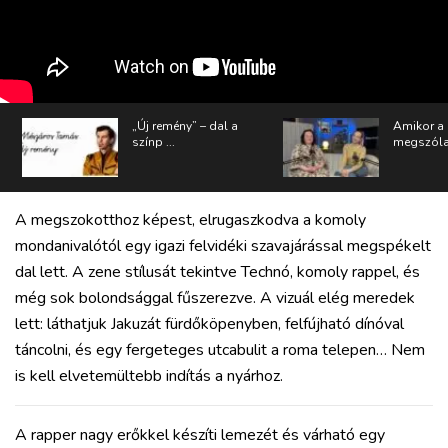
„Új remény” – dal a
Amikor a
színp ...
megszólal
A megszokotthoz képest, elrugaszkodva a komoly
mondanivalótól egy igazi felvidéki szavajárással megspékelt
dal lett. A zene stílusát tekintve Technó, komoly rappel, és
még sok bolondsággal fűszerezve. A vizuál elég meredek
lett: láthatjuk Jakuzát fürdőköpenyben, felfújható dínóval
táncolni, és egy fergeteges utcabulit a roma telepen… Nem
is kell elvetemültebb indítás a nyárhoz.
A rapper nagy erőkkel készíti lemezét és várható egy