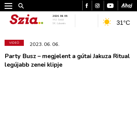
2026. 08. 09.
HU: Emőd
31°C
SK: Ľubomíra
VIDEÓ
2023. 06. 06.
Party Busz – megjelent a gútai Jakuza Ritual
legújabb zenei klipje