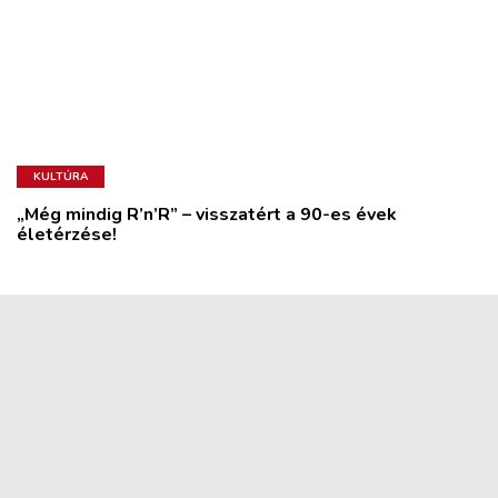
KULTÚRA
„Még mindig R’n’R” – visszatért a 90-es évek
életérzése!