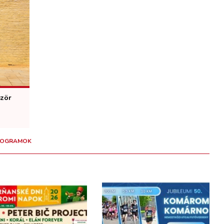
ször
PROGRAMOK