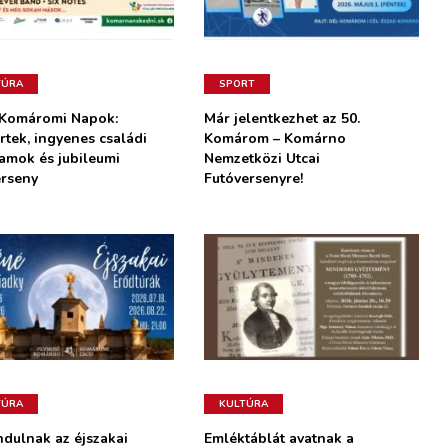
TÚRA
SPORT
 Komáromi Napok:
Már jelentkezhet az 50.
rtek, ingyenes családi
Komárom – Komárno
amok és jubileumi
Nemzetközi Utcai
erseny
Futóversenyre!
TÚRA
KULTÚRA
ndulnak az éjszakai
Emléktáblát avatnak a