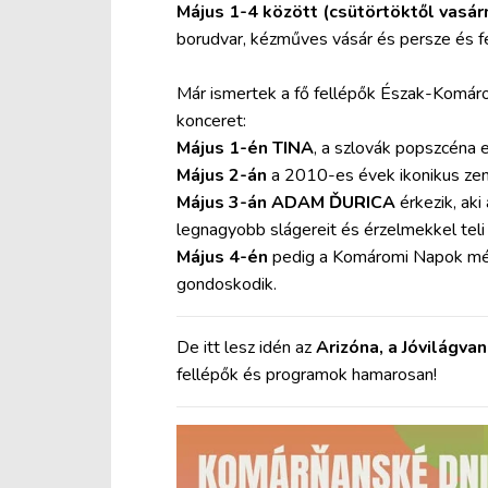
Május 1-4 között (csütörtöktől vasár
borudvar, kézműves vásár és persze és fe
Már ismertek a fő fellépők Észak-Komáro
konceret:
Május 1-én TINA
, a szlovák popszcéna e
Május 2-án
a 2010-es évek ikonikus zen
Május 3-án
ADAM ĎURICA
érkezik, aki
legnagyobb slágereit és érzelmekkel teli 
Május 4-én
pedig a Komáromi Napok mélt
gondoskodik.
De itt lesz idén az
Arizóna, a Jóvilágva
fellépők és programok hamarosan!