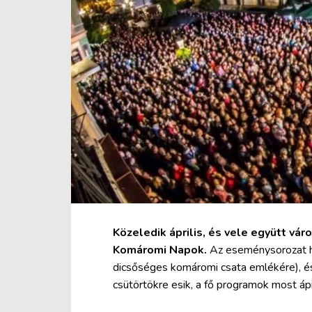
Közeledik április, és vele együtt vár
Komáromi Napok.
Az eseménysorozat h
dicsőséges komáromi csata emlékére), és
csütörtökre esik, a fő programok most áp