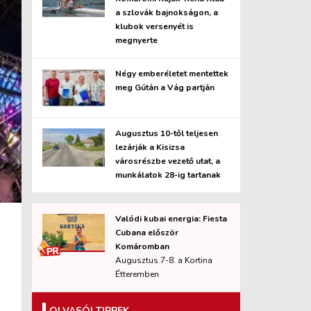
a szlovák bajnokságon, a
klubok versenyét is
megnyerte
Négy emberéletet mentettek
meg Gútán a Vág partján
Augusztus 10-től teljesen
lezárják a Kisizsa
városrészbe vezető utat, a
munkálatok 28-ig tartanak
Valódi kubai energia: Fiesta
Cubana először
Komáromban
Augusztus 7-8. a Kortina
Étteremben
OLVASÓI TIPPEK