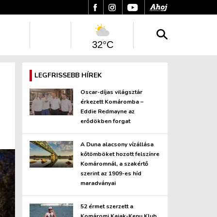
32°C
LEGFRISSEBB HÍREK
Oscar-díjas világsztár
érkezett Komáromba –
Eddie Redmayne az
erődökben forgat
A Duna alacsony vízállása
kőtömböket hozott felszínre
Komáromnál, a szakértő
szerint az 1909-es híd
maradványai
52 érmet szerzett a
Komáromi Kajak-Kenu Klub