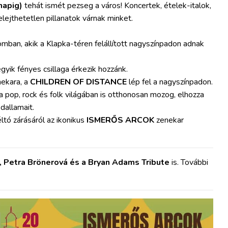
napig)
tehát ismét pezseg a város! Koncertek, ételek-italok,
lejthetetlen pillanatok várnak minket.
mban, akik a Klapka-téren felállított nagyszínpadon adnak
gyik fényes csillaga érkezik hozzánk.
ekara, a
CHILDREN OF DISTANCE
lép fel a nagyszínpadon.
 a pop, rock és folk világában is otthonosan mozog, elhozza
dallamait.
ó zárásáról az ikonikus
ISMERŐS ARCOK
zenekar
n, Petra Brönerová és a Bryan Adams Tribute
is. További