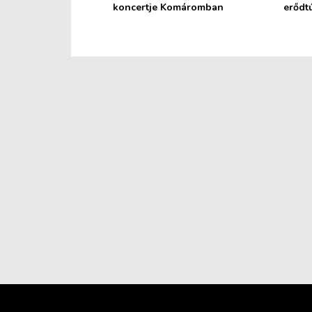
koncertje Komáromban
erődt