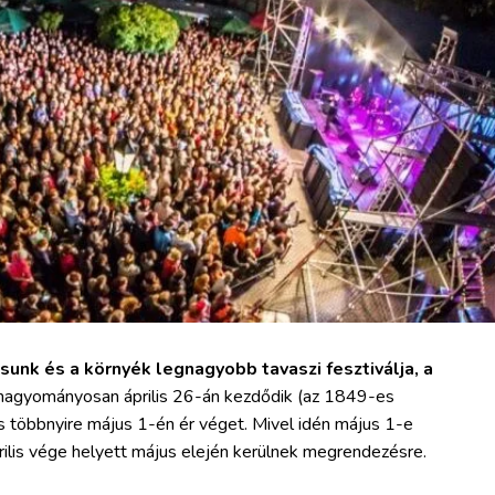
osunk és a környék legnagyobb tavaszi fesztiválja, a
agyományosan április 26-án kezdődik (az 1849-es
 többnyire május 1-én ér véget. Mivel idén május 1-e
rilis vége helyett május elején kerülnek megrendezésre.