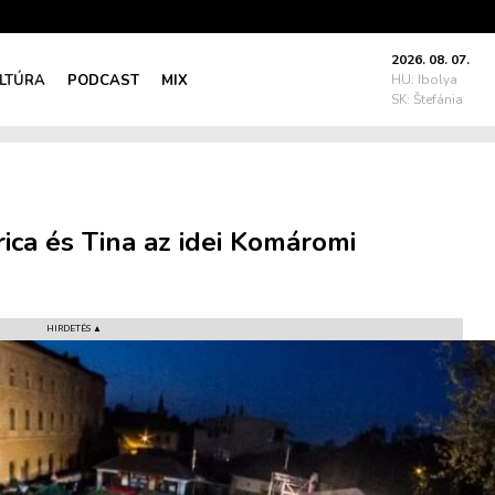
2026. 08. 07.
LTÚRA
PODCAST
MIX
HU: Ibolya
SK: Štefánia
ica és Tina az idei Komáromi
HIRDETÉS ▲