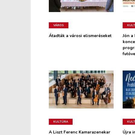
VÁROS
KUL
Átadták a városi elismeréseket
Jön a
konce
progr
futóv
KULTÚRA
KUL
A Liszt Ferenc Kamarazenekar
Újra i