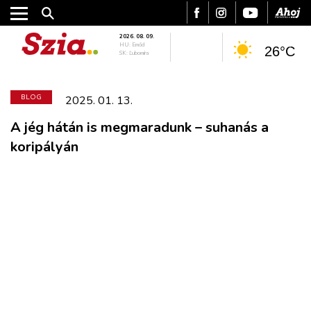
2026. 08. 09.
HU: Emőd
26°C
SK: Ľubomíra
BLOG
2025. 01. 13.
A jég hátán is megmaradunk – suhanás a
koripályán