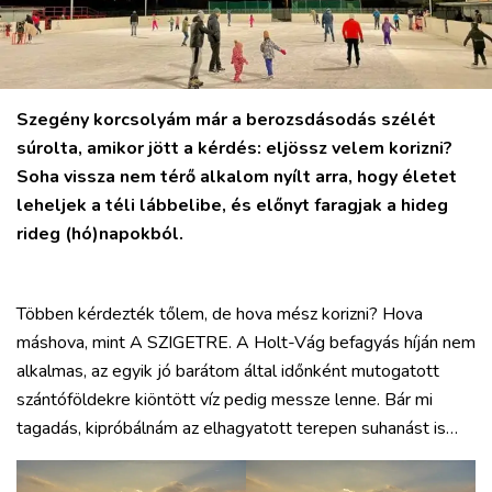
MIX
Szegény korcsolyám már a berozsdásodás szélét
súrolta, amikor jött a kérdés: eljössz velem korizni?
Soha vissza nem térő alkalom nyílt arra, hogy életet
leheljek a téli lábbelibe, és előnyt faragjak a hideg
rideg (hó)napokból.
Többen kérdezték tőlem, de hova mész korizni? Hova
máshova, mint A SZIGETRE. A Holt-Vág befagyás híján nem
alkalmas, az egyik jó barátom által időnként mutogatott
szántóföldekre kiöntött víz pedig messze lenne. Bár mi
tagadás, kipróbálnám az elhagyatott terepen suhanást is…