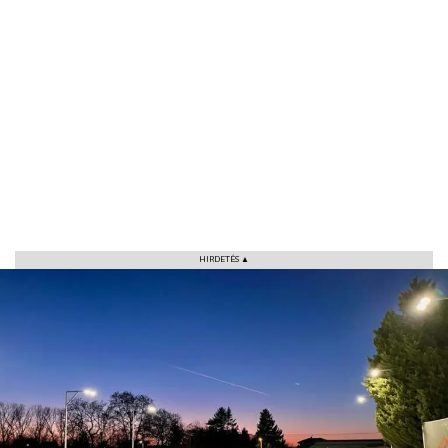
HIRDETÉS ▲
VÁROS
RÉGIÓ
SPORT
KULTÚRA
PODCAST