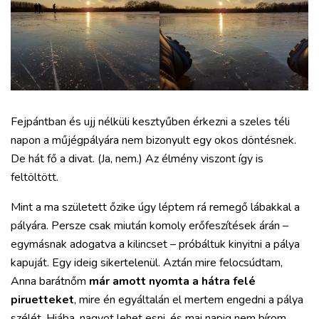
Fejpántban és ujj nélküli kesztyűben érkezni a szeles téli
napon a műjégpályára nem bizonyult egy okos döntésnek.
De hát fő a divat. (Ja, nem.) Az élmény viszont így is
feltöltött.
Mint a ma született őzike úgy léptem rá remegő lábakkal a
pályára. Persze csak miután komoly erőfeszítések árán –
egymásnak adogatva a kilincset – próbáltuk kinyitni a pálya
kapuját. Egy ideig sikertelenül. Aztán mire felocsúdtam,
Anna barátnőm
már amott nyomta a hátra felé
piruetteket
, mire én egyáltalán el mertem engedni a pálya
szélét. Hiába, nagyot lehet esni, és mai napig nem bírom