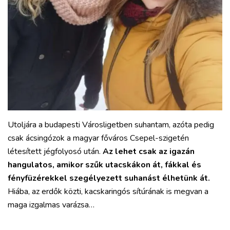
Utoljára a budapesti Városligetben suhantam, azóta pedig
csak ácsingózok a magyar főváros Csepel-szigetén
létesített jégfolyosó után.
Az lehet csak az igazán
hangulatos, amikor szűk utacskákon át, fákkal és
fényfüzérekkel szegélyezett suhanást élhetünk át.
Hiába, az erdők közti, kacskaringós sítúrának is megvan a
maga izgalmas varázsa…