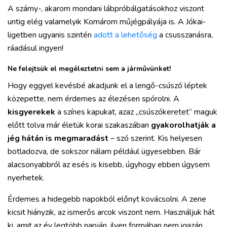
A szárny-, akarom mondani lábpróbálgatásokhoz viszont
untig elég valamelyik Komárom műjégpályája is. A Jókai-
ligetben ugyanis szintén
adott a lehetőség
a csusszanásra,
ráadásul ingyen!
Ne felejtsük el megéleztetni sem a járművünket!
Hogy eggyel kevésbé akadjunk el a lengő-csúszó léptek
közepette, nem érdemes az élezésen spórolni. A
kisgyerekek
a színes kapukat, azaz „csúszókeretet” maguk
előtt tolva már életük korai szakaszában
gyakorolhatják a
jég hátán is megmaradást
– szó szerint. Kis helyesen
botladozva, de sokszor nálam például ügyesebben. Bár
alacsonyabbról az esés is kisebb, úgyhogy ebben úgysem
nyerhetek.
Érdemes a hidegebb napokból előnyt kovácsolni. A zene
kicsit hiányzik, az ismerős arcok viszont nem. Használjuk hát
ki, amit az év legtöbb napján, ilyen formában nem igazán