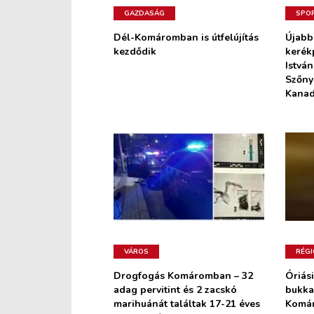
GAZDASÁG
SPO
Dél-Komáromban is útfelújítás
Újabb
kezdődik
kerék
István
Szőnyi
Kana
VÁROS
RÉGI
Drogfogás Komáromban – 32
Óriás
adag pervitint és 2 zacskó
bukka
marihuánát találtak 17-21 éves
Komár