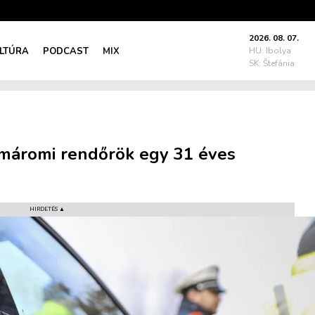
2026. 08. 07.
LTÚRA
PODCAST
MIX
HU: Ibolya
SK: Štefánia
komáromi rendőrök egy 31 éves
HIRDETÉS ▲