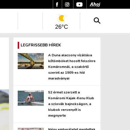
26°C
LEGFRISSEBB HÍREK
A Duna alacsony vízállása
kőtömböket hozott felszínre
Komáromnál, a szakértő
szerint az 1909-es híd
maradványai
52 érmet szerzett a
Komáromi Kajak-Kenu Klub
a szlovák bajnokságon, a
klubok versenyét is
megnyerte
Négy emberéletet mentettek