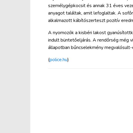
személygépkocsit és annak 31 éves vezet
anyagot találtak, amit lefoglaltak. A sofő
alkalmazott kábítószerteszt pozitív ered
A nyomozók a kisbéri lakost gyanúsítottké
indult büntetőeljárás. A rendőrség még v
állapotban bűncselekmény megvalósult-
(
police.hu
)