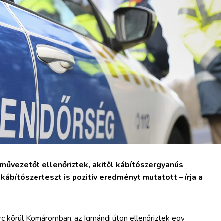
művezetőt ellenőriztek, akitől kábítószergyanús
kábítószerteszt is pozitív eredményt mutatott – írja a
rc körül Komáromban, az Igmándi úton ellenőriztek egy