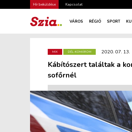
Hír beküldése
Kapcsolat
VÁROS
RÉGIÓ
SPORT
KU
2020. 07. 13.
MIX
DÉL-KOMÁROM
Kábítószert találtak a 
sofőrnél