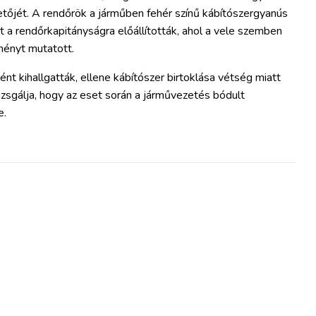
őjét. A rendőrök a járműben fehér színű kábítószergyanús
rt a rendőrkapitányságra előállították, ahol a vele szemben
ményt mutatott.
nt kihallgatták, ellene kábítószer birtoklása vétség miatt
izsgálja, hogy az eset során a járművezetés bódult
e.