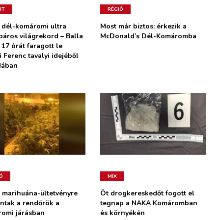
RT
RÉGIÓ
 dél-komáromi ultra
Most már biztos: érkezik a
páros világrekord – Balla
McDonald’s Dél-Komáromba
 17 órát faragott le
 Ferenc tavalyi idejéből
dában
Ó
MIX
i marihuána-ültetvényre
Öt drogkereskedőt fogott el
ntak a rendőrök a
tegnap a NAKA Komáromban
omi járásban
és környékén