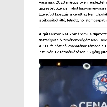
Vasárnap, 2023 március 5-én rendezték
gálaestet Szencen, ahol hagyományosan az
Ezenkívül kiosztásra került az Ivan Chod
játékosából álló, felnőtt, női álomcsapat i
A gálaesten két komáromi is díjazott
tisztségviselői tevékenységért Ivan Chodá
A KFC felnőtt női csapatának támadója,
lett! Nóri 12 tétmérkőzésen 35 gólig juto