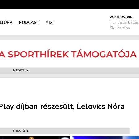
2026. 08. 06.
LTÚRA
PODCAST
MIX
HU: Berta, Bettin
SK: Jozefína
HIRDETÉS ▲
Play díjban részesült, Lelovics Nóra
HIRDETÉS ▲