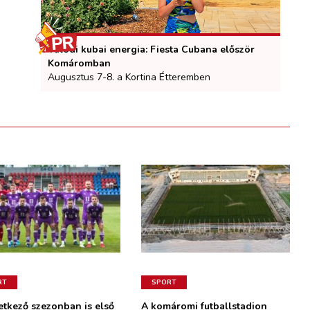
Valódi kubai energia: Fiesta Cubana először
Komáromban
Augusztus 7-8. a Kortina Étteremben
RT
SPORT
etkező szezonban is első
A komáromi futballstadion