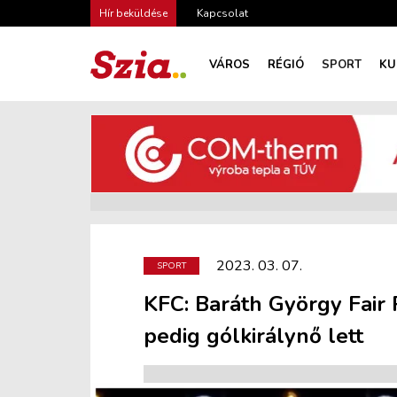
Hír beküldése
Kapcsolat
VÁROS
RÉGIÓ
SPORT
KU
2023. 03. 07.
SPORT
KFC: Baráth György Fair 
pedig gólkirálynő lett