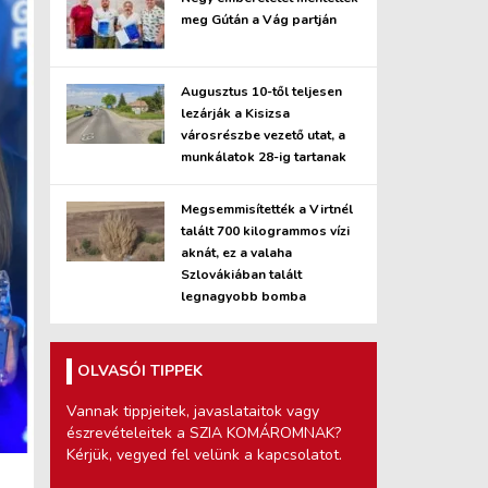
meg Gútán a Vág partján
Augusztus 10-től teljesen
lezárják a Kisizsa
városrészbe vezető utat, a
munkálatok 28-ig tartanak
Megsemmisítették a Virtnél
talált 700 kilogrammos vízi
aknát, ez a valaha
Szlovákiában talált
legnagyobb bomba
OLVASÓI TIPPEK
Vannak tippjeitek, javaslataitok vagy
észrevételeitek a SZIA KOMÁROMNAK?
Kérjük, vegyed fel velünk a kapcsolatot.