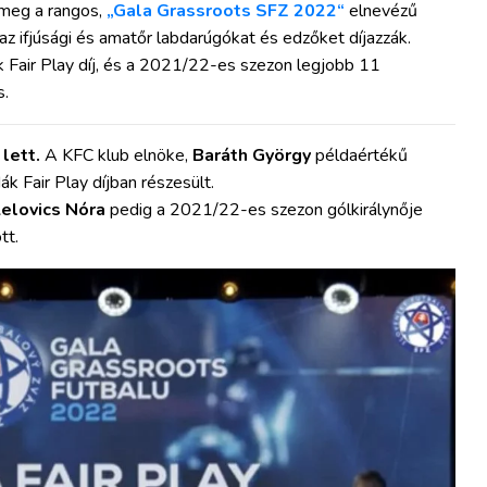
 meg a rangos,
„Gala Grassroots SFZ 2022“
elnevézű
 ifjúsági és amatőr labdarúgókat és edzőket díjazzák.
ák Fair Play díj, és a 2021/22-es szezon legjobb 11
s.
 lett.
A KFC klub elnöke,
Baráth György
példaértékű
k Fair Play díjban részesült.
Lelovics Nóra
pedig a 2021/22-es szezon gólkirálynője
tt.