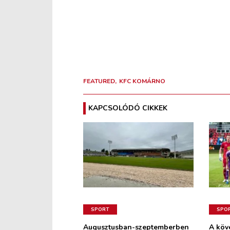
FEATURED
KFC KOMÁRNO
KAPCSOLÓDÓ CIKKEK
SPORT
SPO
Augusztusban-szeptemberben
A köv