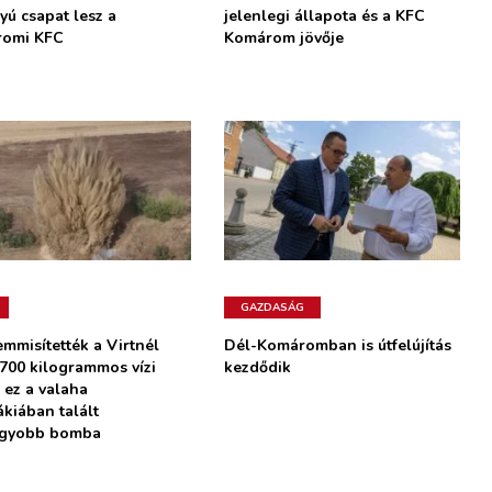
yú csapat lesz a
jelenlegi állapota és a KFC
romi KFC
Komárom jövője
GAZDASÁG
mmisítették a Virtnél
Dél-Komáromban is útfelújítás
 700 kilogrammos vízi
kezdődik
 ez a valaha
ákiában talált
agyobb bomba