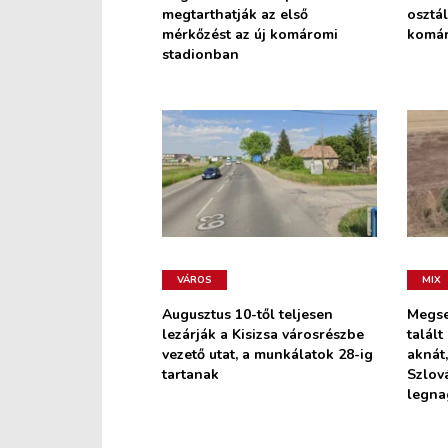
megtarthatják az első
osztál
mérkőzést az új komáromi
komá
stadionban
VÁROS
MIX
Augusztus 10-től teljesen
Megse
lezárják a Kisizsa városrészbe
talált
vezető utat, a munkálatok 28-ig
aknát,
tartanak
Szlov
legn