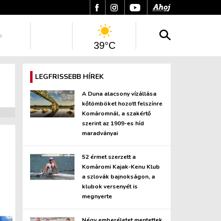
a
39°C
LEGFRISSEBB HÍREK
A Duna alacsony vízállása
kőtömböket hozott felszínre
Komáromnál, a szakértő
szerint az 1909-es híd
maradványai
52 érmet szerzett a
Komáromi Kajak-Kenu Klub
a szlovák bajnokságon, a
klubok versenyét is
megnyerte
Négy emberéletet mentettek