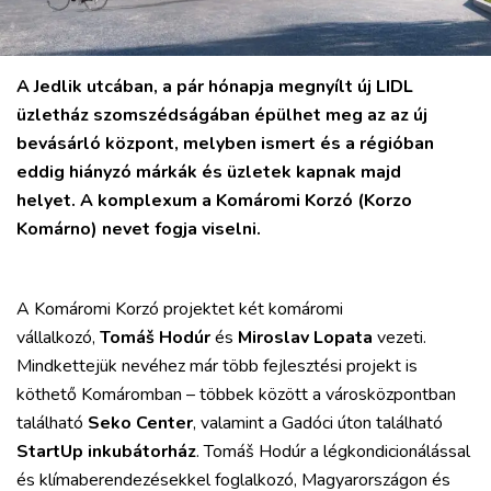
KULTÚRA
PODCAST
A Jedlik utcában, a pár hónapja megnyílt új LIDL
MIX
üzletház szomszédságában épülhet meg az az új
bevásárló központ, melyben ismert és a régióban
eddig hiányzó márkák és üzletek kapnak majd
helyet. A komplexum a Komáromi Korzó (Korzo
Komárno) nevet fogja viselni.
A Komáromi Korzó projektet két komáromi
vállalkozó,
Tomáš Hodúr
és
Miroslav Lopata
vezeti.
Mindkettejük nevéhez már több fejlesztési projekt is
köthető Komáromban – többek között a városközpontban
található
Seko Center
, valamint a Gadóci úton található
StartUp inkubátorház
. Tomáš Hodúr a légkondicionálással
és klímaberendezésekkel foglalkozó, Magyarországon és