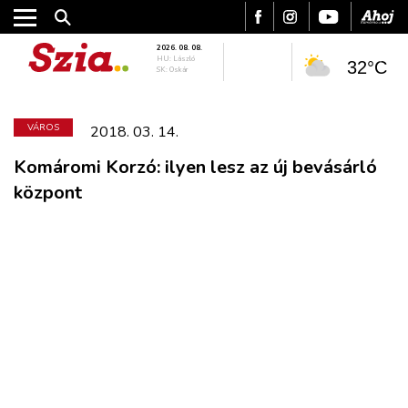
2026. 08. 08.
HU: László
32°C
SK: Oskár
VÁROS
2018. 03. 14.
Komáromi Korzó: ilyen lesz az új bevásárló
központ