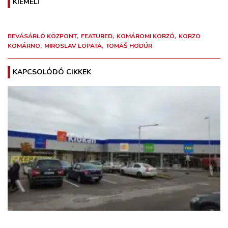
KIEMELT
BEVÁSÁRLÓ KÖZPONT
FEATURED
KOMÁROMI KORZÓ
KORZO
KOMÁRNO
MIROSLAV LOPATA
TOMÁŠ HODÚR
KAPCSOLÓDÓ CIKKEK