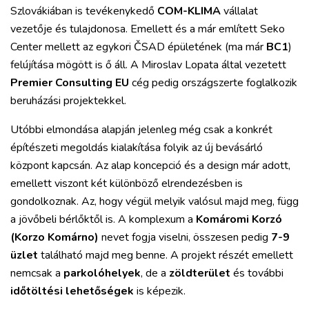
Szlovákiában is tevékenykedő
COM-KLIMA
vállalat
vezetője és tulajdonosa. Emellett és a már említett Seko
Center mellett az egykori ČSAD épületének (ma már
BC1
)
felújítása mögött is ő áll. A Miroslav Lopata által vezetett
Premier Consulting EU
cég pedig országszerte foglalkozik
beruházási projektekkel.
Utóbbi elmondása alapján jelenleg még csak a konkrét
építészeti megoldás kialakítása folyik az új bevásárló
központ kapcsán. Az alap koncepció és a design már adott,
emellett viszont két különböző elrendezésben is
gondolkoznak. Az, hogy végül melyik valósul majd meg, függ
a jövőbeli bérlőktől is. A komplexum a
Komáromi Korzó
(Korzo Komárno)
nevet fogja viselni, összesen pedig
7-9
üzlet
található majd meg benne. A projekt részét emellett
nemcsak a
parkolóhelyek
, de a
zöldterület
és további
időtöltési lehetőségek
is képezik.