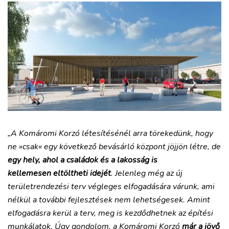
„A Komáromi Korzó létesítésénél arra törekedünk, hogy
ne »csak« egy következő bevásárló központ jöjjön létre, de
egy hely, ahol a családok és a lakosság is
kellemesen eltöltheti idejét
. Jelenleg még az új
területrendezési terv végleges elfogadására várunk, ami
nélkül a további fejlesztések nem lehetségesek. Amint
elfogadásra kerül a terv, meg is kezdődhetnek az építési
munkálatok. Úgy gondolom, a Komáromi Korzó
már a jövő