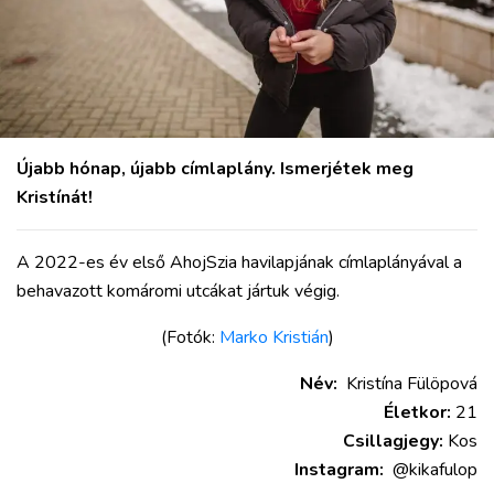
Újabb hónap, újabb címlaplány. Ismerjétek meg
Kristínát!
A 2022-es év első AhojSzia havilapjának címlaplányával a
behavazott komáromi utcákat jártuk végig.
(Fotók:
Marko Kristián
)
Név:
Kristína Fülöpová
Életkor:
21
Csillagjegy:
Kos
Instagram:
@kikafulop