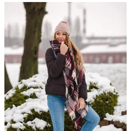
VÁROS
RÉGIÓ
SPORT
KULTÚRA
PODCAST
MIX