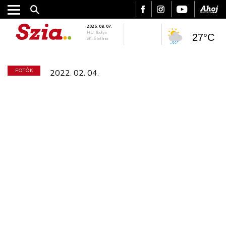
2026. 08. 07.
HU: Ibolya
27°C
SK: Štefánia
FOTÓK
2022. 02. 04.