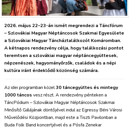
VÁROS
RÉGIÓ
SPORT
2026. május 22–23-án ismét megrendezi a Táncfórum
KULTÚRA
– Szlovákiai Magyar Néptáncosok Szakmai Egyesülete
PODCAST
a Szlovákiai Magyar Táncháztalálkozót Komáromban.
MIX
A kétnapos rendezvény célja, hogy találkozási pontot
teremtsen a szlovákiai magyar néptáncegyüttesek,
népzenészek, hagyományőrzők, családok és a népi
kultúra iránt érdeklődő közönség számára.
Az idei programban közel
30 táncegyüttes és mintegy
1000 táncos
vesz részt. A rendezvény pénteken a
TáncPódium – Szlovákiai Magyar Néptáncosok Szakmai
Minősítő Gálájának döntőjével indul az Egressy Béni Városi
Művelődési Központban, majd este a Tiszti Pavilonban a
Buda Folk Band koncertjével és a Pósfa Zenekar