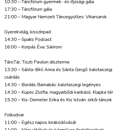
10:30 – Táncfórum gyermek- és ifjúsági gála
17:30 – Táncfórum gála
21:00 – Magyar Nemzeti Táncegyüttes: Viharsarok
Gyerekvilág, kisszínpad
14:30 – Spakli Podcast
16:00 – Korpás Éva: Sárirom
TáncTár, Tiszti Pavilon díszterme
13:30 – Sánta-Bíró Anna és Sánta Gergő: kalotaszegi
csárdás
14:30 – Bordás Barnabás: kalotaszegi legényes
14:30 – Kupec Zsófia: magyarbődi karikázó, Klapka tér
15:30 – Kis-Demeter Erika és Kis István: örkői táncok
Folkudvar
11:00 – Egész napos kirakodóvásár