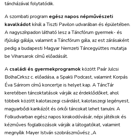
táncházával folytatódik.
A szombati program
egész napos népművészeti
kavalkádot
kínál a Tiszti Pavilon udvarában és épületében.
A nagyszínpadon látható lesz a Táncfórum gyermek- és
ifjúsági gálája, valamint a Táncfórum gála, az est zárásaként
pedig a budapesti Magyar Nemzeti Táncegyüttes mutatja
be Viharsarok című előadását.
A
családi és gyermekprogramok
között Paár Julcsi
BolhaCirksz c. előadása, a Spakli Podcast, valamint Korpás
Éva Sárirom című koncertje is helyet kap. A TáncTár
keretében táncoktatások várják az érdeklődőket, ahol
többek között kalotaszegi csárdást, kalotaszegi legényest,
magyarbődi karikázót és örkői táncokat lehet tanulni. A
Folkudvarban egész napos kirakodóvásár, népi játékok és
kézműves foglalkozások várják a látogatókat, valamint
megnyílik Mayer István szobrászművész „A