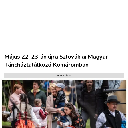
Május 22–23-án újra Szlovákiai Magyar
Táncháztalálkozó Komáromban
HIRDETÉS ▲