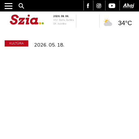
2026. 08. 06.
HU: Berta, Bettina
34°C
SK: Jozefína
KULTÚRA
2026. 05. 18.