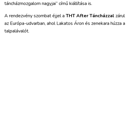
táncházmozgalom nagyjai” című kiállítása is.
A rendezvény szombat éjjel a
THT After Táncházzal
zárul
az Európa-udvarban, ahol Lakatos Áron és zenekara húzza a
talpalávalót.