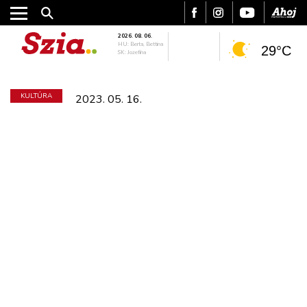
2026. 08. 06.
HU: Berta, Bettina
29°C
SK: Jozefína
KULTÚRA
2023. 05. 16.