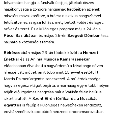
folyamatos hangja, a furulyák fasípjai, játékuk díszes
hajlékonysága a zongora hangjainak fürdőjében az ének
misztériumával karöltve, a brácsa rusztikus hangszínével
feldíszítve: ez az igazi fohász, mely betölt Földet és Eget,
szívet és teret. Ez a különleges program május 24-én a
Pécsi Bazilikában
és május 25-én
Szegedi Dómban
lesz
hallható a közönség számára.
Békéscsabán
május 23-án többek között a
Nemzeti
Énekkar
és az
Anima Musicae Kamarazenekar
előadásában élvezheti a nagyérdemű a Misatango néven
híressé vált művet, amit több mint 15 évvel ezelőtt írt
Martin Palmerí argentin zeneszerző. A mű érdekessége,
hogy az egész világot bejárta, a mai napig egyre több helyen
adják elő, izgalmas hangzása már a Vatikán falain belül is
sikert aratott. A S
zent Efrén férfikar és a Muzsikás
együttes
is fellép a különleges helyszíneken rendezett,
egyházzenéhez kapcsolódó népzenei programsorozatban.