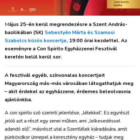
SPORT
KULTÚRA
PODCAST
M
ájus 25-én kerül megrendezésre a Szent András-
MIX
bazilikában (SK)
Sebestyén Márta és Szamosi
Szabolcs közös koncertje
, 19:00 órai kezdettel.
Az
eseményre a Con Spirito Egyházzenei Fesztivál
keretén belül kerül sor.
A fesztivál egyéb, színvonalas koncertjeit
Magyarország más-más városában látogathatjuk meg
– akit érdekel az egyházzene, érdemes beleolvasnia
ajánlónkba.
A con spirito szó szerinti jelentése, „lélekkel”. Ez egyrészt
jelöli azt a részt egy zenei műben, ami „lelkesedéssel
adandó elő”, másrészt utal a Szentlélek kiáradására, amit
pünkösdkor ünnepel a keresztény egyház – tudjuk meg