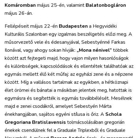
Komáromban
május 25-én, valamint
Balatonbogláron
május 26-án.
Fellépéseit május 22-én
Budapesten
a Hegyvidéki
Kulturális Szalonban egy izgalmas beszélgetés előzi meg. A
műsorvezető vele és édesanyjával, Sebestyénné Farkas
Ilonával, vagy ahogy sokan hívják:
„Mona nénivel”
többek
között azt fejtegeti majd, hogy vajon milyen hasonlóságok
és különbségek, kapcsolódások és ellentétek találhatóak az
egymás mellett élő két műfaj: az egyházi zene és a népzene
között. Míg a vallásos tartalmak az egyikben, a hétköznapi
élet örömei és bánatai a másikban jelentek meg, hatottak is
egymásra és segítették is egymás továbbélését. Mesélnek
majd e zenei csodákról, amelyet Sebestyén Márta
énekhangjában, sajátos egyéni stílusa is őriz. A
Schola
Gregoriana Bratislavensis
tolmácsolásában gregorián
énekek csendülnek fel a Graduale Triplexből és Graduale