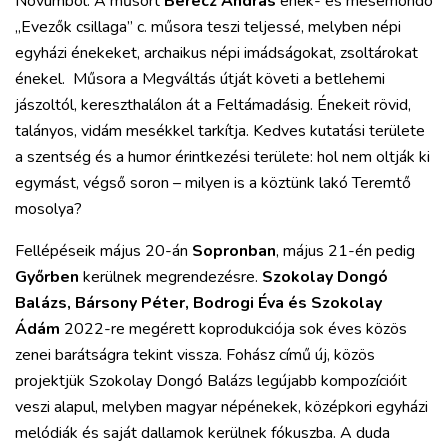
Novumból. A műsort
Berecz András
ének- és mesemondó
„Evezők csillaga” c. műsora teszi teljessé, melyben népi
egyházi énekeket, archaikus népi imádságokat, zsoltárokat
énekel. Műsora a Megváltás útját követi a betlehemi
jászoltól, kereszthalálon át a Feltámadásig. Énekeit rövid,
talányos, vidám mesékkel tarkítja. Kedves kutatási területe
a szentség és a humor érintkezési területe: hol nem oltják ki
egymást, végső soron – milyen is a köztünk lakó Teremtő
mosolya?
Fellépéseik május 20-án
Sopronban
, május 21-én pedig
Győrben
kerülnek megrendezésre.
Szokolay Dongó
Balázs, Bársony Péter, Bodrogi Éva és Szokolay
Ádám
2022-re megérett koprodukciója sok éves közös
zenei barátságra tekint vissza. Fohász című új, közös
projektjük Szokolay Dongó Balázs legújabb kompozícióit
veszi alapul, melyben magyar népénekek, középkori egyházi
melódiák és saját dallamok kerülnek fókuszba. A duda