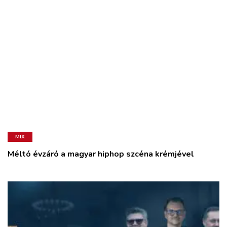
MIX
Méltó évzáró a magyar hiphop szcéna krémjével