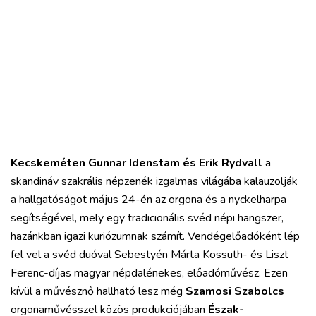
Kecskeméten Gunnar Idenstam és Erik Rydvall
a
skandináv szakrális népzenék izgalmas világába kalauzolják
a hallgatóságot május 24-én az orgona és a nyckelharpa
segítségével, mely egy tradicionális svéd népi hangszer,
hazánkban igazi kuriózumnak számít. Vendégelőadóként lép
fel vel a svéd duóval Sebestyén Márta Kossuth- és Liszt
Ferenc-díjas magyar népdalénekes, előadóművész. Ezen
kívül a művésznő hallható lesz még
Szamosi Szabolcs
orgonaművésszel közös produkciójában
Észak-