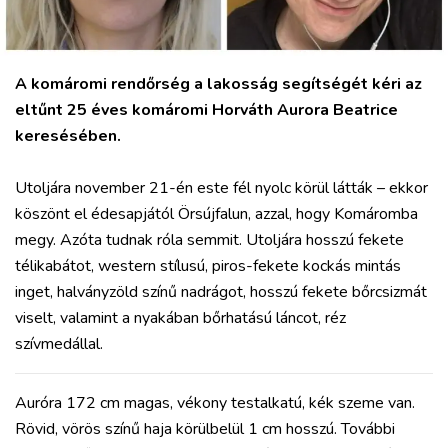
A komáromi rendőrség a lakosság segítségét kéri az
eltűnt 25 éves komáromi Horváth Aurora Beatrice
keresésében.
Utoljára november 21-én este fél nyolc körül látták – ekkor
köszönt el édesapjától Örsújfalun, azzal, hogy Komáromba
megy. Azóta tudnak róla semmit. Utoljára hosszú fekete
télikabátot, western stílusú, piros-fekete kockás mintás
inget, halványzöld színű nadrágot, hosszú fekete bőrcsizmát
viselt, valamint a nyakában bőrhatású láncot, réz
szívmedállal.
Auróra 172 cm magas, vékony testalkatú, kék szeme van.
Rövid, vörös színű haja körülbelül 1 cm hosszú. További