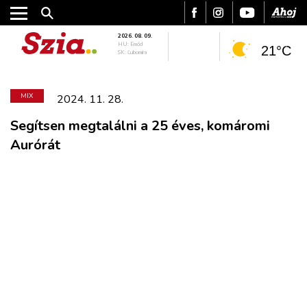
2026. 08. 09.
HU: Emőd
21°C
SK: Ľubomíra
MIX
2024. 11. 28.
Segítsen megtalálni a 25 éves, komáromi
Aurórát