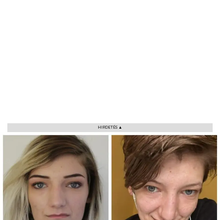
VÁROS
RÉGIÓ
SPORT
KULTÚRA
PODCAST
MIX
HIRDETÉS ▲