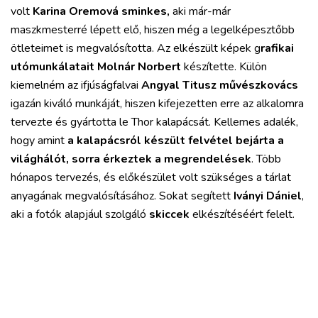
volt
Karina Oremová sminkes,
aki már-már
maszkmesterré lépett elő, hiszen még a legelképesztőbb
ötleteimet is megvalósította. Az elkészült képek g
rafikai
utómunkálatait Molnár Norbert
készítette. Külön
kiemelném az ifjúságfalvai
Angyal Titusz művészkovács
igazán kiváló munkáját, hiszen kifejezetten erre az alkalomra
tervezte és gyártotta le Thor kalapácsát. Kellemes adalék,
hogy amint
a kalapácsról készült felvétel bejárta a
világhálót, sorra érkeztek a megrendelések
. Több
hónapos tervezés, és előkészület volt szükséges a tárlat
anyagának megvalósításához. Sokat segített
Iványi Dániel
,
aki a fotók alapjául szolgáló
skiccek
elkészítéséért felelt.