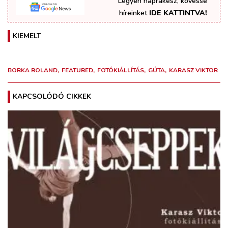
Legyen naprakész, kövesse
híreinket
IDE KATTINTVA!
KIEMELT
BORKA ROLAND
FEATURED
FOTÓKIÁLLÍTÁS
GÚTA
KARASZ VIKTOR
KAPCSOLÓDÓ CIKKEK