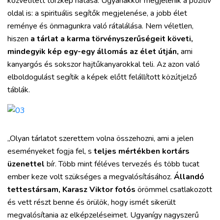
közvetített torzkép hatása. Ugyanakkor megjelenik a pozitív
oldal is: a spirituális segítők megjelenése, a jobb élet
reménye és önmagunkra való rátalálása. Nem véletlen,
hiszen
a tárlat a karma törvényszerűségeit követi,
mindegyik kép egy-egy állomás az élet útján,
ami
kanyargós és sokszor hajtűkanyarokkal teli. Az azon való
elboldogulást segítik a képek előtt felállított közútjelző
táblák.
„Olyan tárlatot szerettem volna összehozni, ami a jelen
eseményeket fogja fel, s
teljes mértékben kortárs
üzenettel
bír. Több mint féléves tervezés és több tucat
ember keze volt szükséges a megvalósításához.
Állandó
tettestársam, Karasz Viktor fotós
örömmel csatlakozott
és vett részt benne és örülök, hogy ismét sikerült
megvalósítania az elképzeléseimet. Ugyanígy nagyszerű