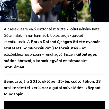
KULTÚRA
PODCAST
MIX
A cselekvésre való ösztönzést tűzte ki célul néhány fiatal
Gútán, akik immár harmadik titkos projektjükkel
jelentkeznek. A
Borka Roland újságíró ötlete nyomán
született Sorskockák című fotókiállítás
– az
előzőekhez hasonlóan – rendhagyó, hiszen
különleges
módon ábrázolja korunk egyéni és társadalmi
problémáit
.
Bemutatójára 2015. október 15-én, csütörtökön, 18
órai kezdettel kerül sor a gútai művelődési központ
folyosóján.