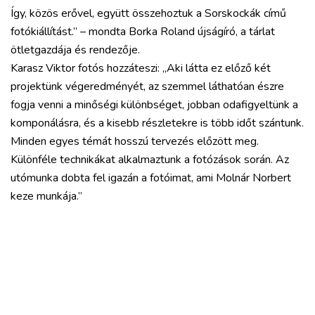
Így, közös erővel, együtt összehoztuk a Sorskockák című
fotókiállítást.” – mondta Borka Roland újságíró, a tárlat
ötletgazdája és rendezője.
Karasz Viktor fotós hozzáteszi: „Aki látta ez előző két
projektünk végeredményét, az szemmel láthatóan észre
fogja venni a minőségi különbséget, jobban odafigyeltünk a
komponálásra, és a kisebb részletekre is több időt szántunk.
Minden egyes témát hosszú tervezés előzött meg.
Különféle technikákat alkalmaztunk a fotózások során. Az
utómunka dobta fel igazán a fotóimat, ami Molnár Norbert
keze munkája.”