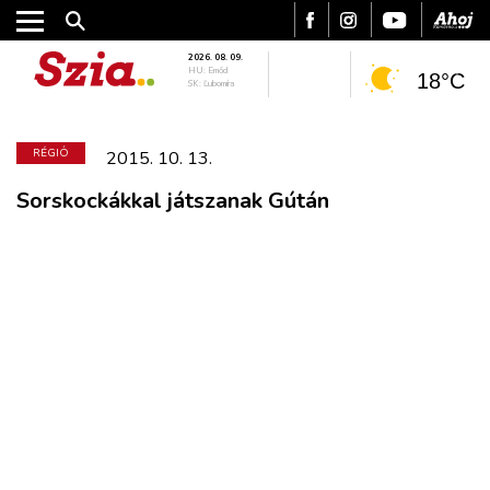
2026. 08. 09.
HU: Emőd
18°C
SK: Ľubomíra
RÉGIÓ
2015. 10. 13.
Sorskockákkal játszanak Gútán