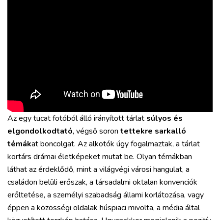
Az egy tucat fotóból álló irányított tárlat
súlyos és
elgondolkodtató
, végső soron
tettekre sarkalló
témák
at boncolgat. Az alkotók úgy fogalmaztak, a tárlat
kortárs drámai életképeket mutat be. Olyan témákban
láthat az érdeklődő, mint a világvégi városi hangulat, a
családon belüli erőszak, a társadalmi oktalan konvenciók
erőltetése, a személyi szabadság állami korlátozása, vagy
éppen a közösségi oldalak húspiaci mivolta, a média által