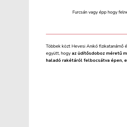
Furcsán vagy épp hogy felné
Többek közt Hevesi Anikó fizikatanárnő é
együtt, hogy
az üdítősdoboz méretű m
haladó rakétáról felbocsátva épen, e