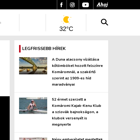
a
32°C
LEGFRISSEBB HÍREK
A Duna alacsony vízállása
kőtömböket hozott felszínre
Komáromnál, a szakértő
szerint az 1909-es híd
maradványai
52 érmet szerzett a
Komáromi Kajak-Kenu Klub
a szlovák bajnokságon, a
klubok versenyét is
megnyerte
Négy emberéletet mentettek