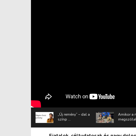
„Új remény” – dal a
Amikor a 
színp ...
megszólal 
Fiatalok, céltudatosak és nagy dolo