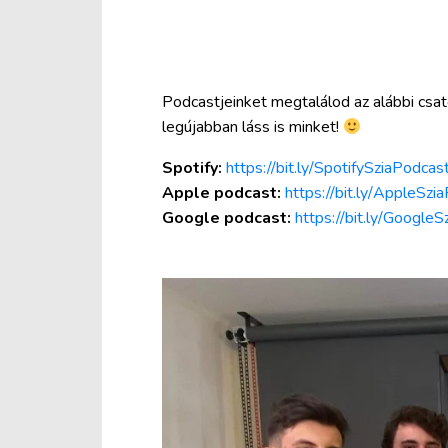
Podcastjeinket megtalálod az alábbi csato
legújabban láss is minket!
Spotify:
https://bit.ly/SpotifySziaPodcas
Apple podcast⁠:
https://bit.ly/AppleSzi
Google podcast⁠:
https://bit.ly/Google