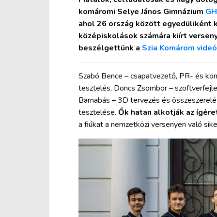
komáromi Selye János Gimnázium
GH
ahol 26 ország között egyedüliként 
középiskolások számára kiírt versen
beszélgettünk a
Szia Komárom videó
Szabó Bence – csapatvezető, PR- és komm
tesztelés, Doncs Zsombor – szoftverfejle
Barnabás – 3D tervezés és összeszerelés
tesztelése.
Ők hatan alkotják az ígér
a fiúkat a nemzetközi versenyen való sik