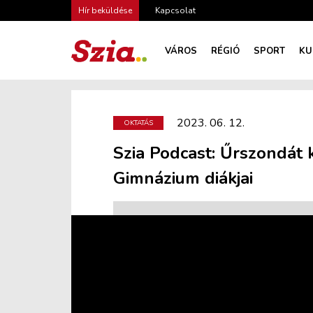
Hír beküldése
Kapcsolat
VÁROS
RÉGIÓ
SPORT
KU
2023. 06. 12.
OKTATÁS
Szia Podcast: Űrszondát 
Gimnázium diákjai