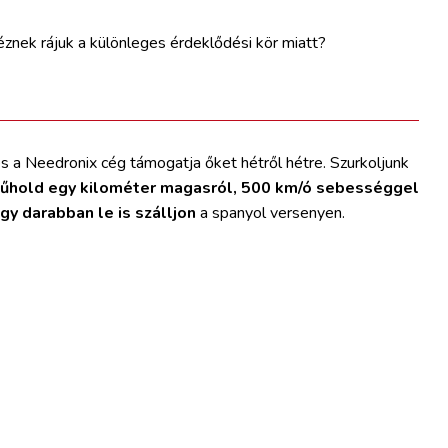
znek rájuk a különleges érdeklődési kör miatt?
s a Needronix cég támogatja őket hétről hétre. Szurkoljunk
űhold egy kilométer magasról, 500 km/ó sebességgel
gy darabban le is szálljon
a spanyol versenyen.