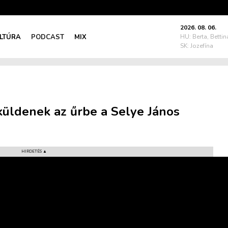
2026. 08. 06.
LTÚRA
PODCAST
MIX
HU: Berta, Bettin
SK: Jozefína
küldenek az űrbe a Selye János
HIRDETÉS ▲