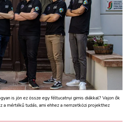
gyan is jön ez össze egy féltucatnyi gimis diákkal? Vajon ők
ez a mértékű tudás, ami ehhez a nemzetközi projekthez