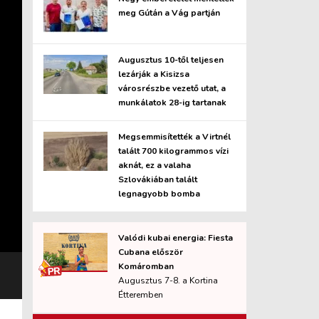
meg Gútán a Vág partján
Augusztus 10-től teljesen
lezárják a Kisizsa
városrészbe vezető utat, a
munkálatok 28-ig tartanak
Megsemmisítették a Virtnél
talált 700 kilogrammos vízi
aknát, ez a valaha
Szlovákiában talált
legnagyobb bomba
Valódi kubai energia: Fiesta
Cubana először
Komáromban
Augusztus 7-8. a Kortina
Étteremben