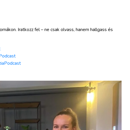
rnákon. Iratkozz fel – ne csak olvass, hanem hallgass és
t
aPodcast
SziaPodcast