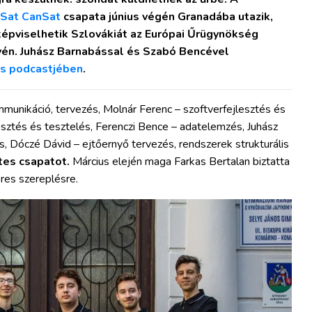
Sat CanSat
csapata június végén Granadába utazik,
képviselhetik Szlovákiát az Európai Űrügynökség
yén. Juhász Barnabással és Szabó Bencével
s podcastjében
.
unikáció, tervezés, Molnár Ferenc – szoftverfejlesztés és
sztés és tesztelés, Ferenczi Bence – adatelemzés, Juhász
, Dóczé Dávid – ejtőernyő tervezés, rendszerek strukturális
etes csapatot.
Március elején maga Farkas Bertalan biztatta
eres szereplésre.