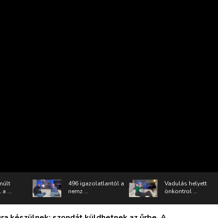
múlt
496 igazolatlantól a
Vadulás helyett
a ...
nemz ...
önkontrol ...
gra készülnek: szondát küldhetnek az űrbe. A