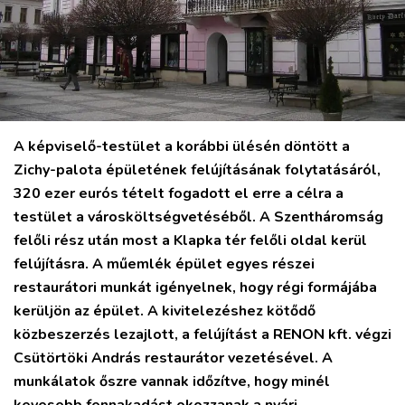
MIX
A képviselő-testület a korábbi ülésén döntött a
Zichy-palota épületének felújításának folytatásáról,
320 ezer eurós tételt fogadott el erre a célra a
testület a városköltségvetéséből. A Szentháromság
felőli rész után most a Klapka tér felőli oldal kerül
felújításra. A műemlék épület egyes részei
restaurátori munkát igényelnek, hogy régi formájába
kerüljön az épület. A kivitelezéshez kötődő
közbeszerzés lezajlott, a felújítást a RENON kft. végzi
Csütörtöki András restaurátor vezetésével. A
munkálatok őszre vannak időzítve, hogy minél