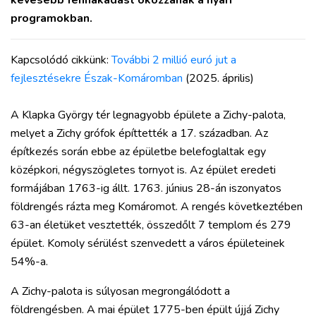
kevesebb fennakadást okozzanak a nyári
programokban.
Kapcsolódó cikkünk:
További 2 millió euró jut a
fejlesztésekre Észak-Komáromban
(2025. április)
A Klapka György tér legnagyobb épülete a Zichy-palota,
melyet a Zichy grófok építtették a 17. században. Az
építkezés során ebbe az épületbe belefoglaltak egy
középkori, négyszögletes tornyot is. Az épület eredeti
formájában 1763-ig állt. 1763. június 28-án iszonyatos
földrengés rázta meg Komáromot. A rengés következtében
63-an életüket vesztették, összedőlt 7 templom és 279
épület. Komoly sérülést szenvedett a város épületeinek
54%-a.
A Zichy-palota is súlyosan megrongálódott a
földrengésben. A mai épület 1775-ben épült újjá Zichy