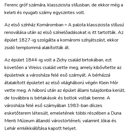
Ferenc gróf számára, klasszicista stílusban, de ekkor még a
keleti és nyugati szárny egyszintes volt.
Az első színház Komáromban
–
A palota klasszicista stílusú
renoválása után az első színielőadásokat is itt tartották. Az
épület 1827-ig szolgálta a komáromi színjátszást, ekkor
zsidó templommá alakították át.
Az épület 1844-ig volt a Zichy család birtokában, ezt
követően a Weiss család vette meg, amely kibővítette az
épületnek a városháza felé eső szárnyát. A bérházzá
átalakított épületet az első világháború végén Klein Mór
vette meg. A háború után az épület állami tulajdonba került,
de továbbra is bérlakások és boltok voltak benne. A
városháza felé eső szárnyában 1983-ban díszes
esketőterem létesült, emeletének többi részében a Duna
Menti Múzeum állandó várostörténeti, valamint Jókai és
Lehár emlékkiállítása kapott helyet.