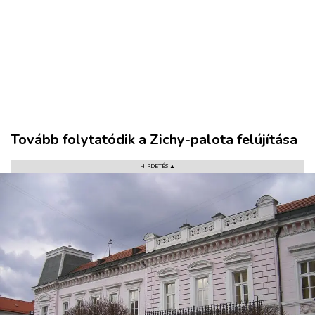
Tovább folytatódik a Zichy-palota felújítása
HIRDETÉS ▲
VÁROS
RÉGIÓ
SPORT
KULTÚRA
PODCAST