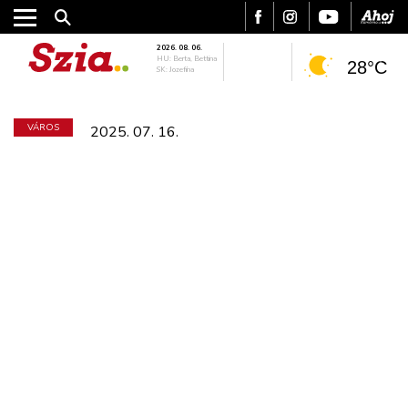
2026. 08. 06.
HU: Berta, Bettina
28°C
SK: Jozefína
VÁROS
2025. 07. 16.