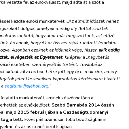
a vezette fel az elnökválaszt, majd adta át a szót a
éssel kezdte elnöki munkatervét:
„Az elmúlt időszak nehéz
megszokott dolgok, amelyek mindig oly flottul szoktak
annak köszönhető, hogy amit már megszoktunk, azt előző
nk, és annak, hogy ők az összes rájuk ruházott feladatot
gozva. Azonban ezeknek az időknek vége, hiszen
akik eddig
áztak, elvégezték az Egyetemet,
kiléptek a „nagybetűs
zíció esetében személyváltás történt. Továbbá az
k aktualizálva lettek. Létre jött egy új e-mail cím, amely
lgatók jelentkezéseikkel kapcsolatos kérdéseikre hivatott
m a
segítunk@sjehok.org
.”
 folytatta munkatervét, aminek köszönhetően a
rhették az elnökjelöltet.
Szabó Barnabás 2014 őszén
ba, majd 2015 februárjában a Gazdaságtudományi
agja lett.
Ezzel párhuzamosan több bizottságban is
gyelmi- és az ösztöndíj bizottságban.