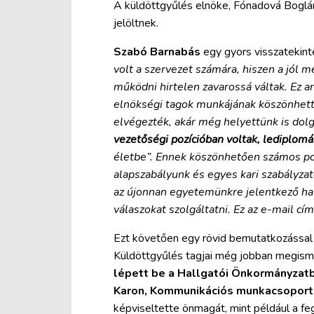
A küldöttgyűlés elnöke, Fónadová Boglárk
jelöltnek.
Szabó Barnabás
egy gyors visszatekint
volt a szervezet számára, hiszen a jól 
működni hirtelen zavarossá váltak. Ez 
elnökségi tagok munkájának köszönhettü
elvégezték, akár még helyettünk is dol
vezetőségi pozícióban voltak, lediplom
életbe”. Ennek köszönhetően számos po
alapszabályunk és egyes kari szabályzato
az újonnan egyetemünkre jelentkező hal
válaszokat szolgáltatni. Ez az e-mail cí
Ezt követően egy rövid bemutatkozással
Küldöttgyűlés tagjai még jobban megisme
lépett be a Hallgatói Önkormányzat
Karon, Kommunikációs munkacsoport t
képviseltette önmagát, mint például a fe