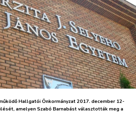
működő Hallgatói Önkormányzat 2017. december 12-
űlését, amelyen Szabó Barnabást választották meg a