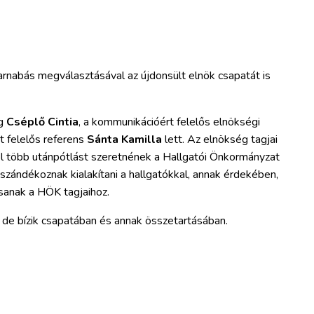
rnabás megválasztásával az újdonsült elnök csapatát is
ag
Cséplő Cintia
, a kommunikációért felelős elnökségi
t felelős referens
Sánta Kamilla
lett. Az elnökség tagjai
él több utánpótlást szeretnének a Hallgatói Önkormányzat
szándékoznak kialakítani a hallgatókkal, annak érdekében,
sanak a HÖK tagjaihoz.
 de bízik csapatában és annak összetartásában.