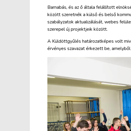
Barnabás, és az ő általa felállított elnök
között szeretnék a külső és belső kommun
szabályzatok aktualizálását, webes felüle
szerepel új projektjeik között.
A Küldöttgyűlés határozatképes volt miv
érvényes szavazat érkezett be, amelybő