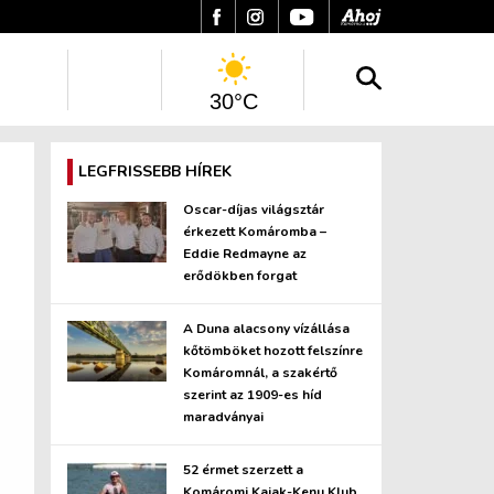
30°C
LEGFRISSEBB HÍREK
Oscar-díjas világsztár
érkezett Komáromba –
Eddie Redmayne az
erődökben forgat
A Duna alacsony vízállása
kőtömböket hozott felszínre
Komáromnál, a szakértő
szerint az 1909-es híd
maradványai
52 érmet szerzett a
Komáromi Kajak-Kenu Klub