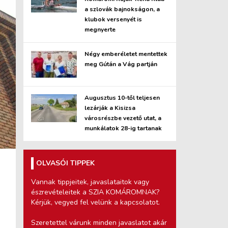
a szlovák bajnokságon, a
klubok versenyét is
megnyerte
Négy emberéletet mentettek
meg Gútán a Vág partján
Augusztus 10-től teljesen
lezárják a Kisizsa
városrészbe vezető utat, a
munkálatok 28-ig tartanak
OLVASÓI TIPPEK
Vannak tippjeitek, javaslataitok vagy
észrevételeitek a SZIA KOMÁROMNAK?
Kérjük, vegyed fel velünk a kapcsolatot.
Szeretettel várunk minden javaslatot akár