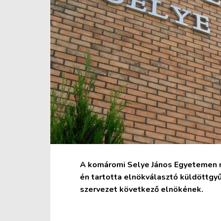
A komáromi Selye János Egyetemen 
én tartotta elnökválasztó küldöttgy
szervezet következő elnökének.