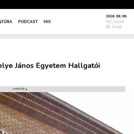
2026. 08. 08.
LTÚRA
PODCAST
MIX
HU: László
SK: Oskár
Selye János Egyetem Hallgatói
HIRDETÉS ▲