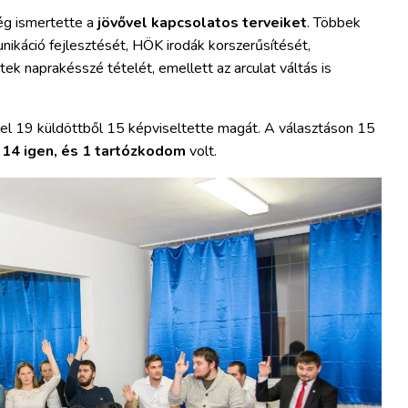
ség ismertette a
jövővel kapcsolatos terveiket
. Többek
ikáció fejlesztését, HÖK irodák korszerűsítését,
tek naprakésszé tételét, emellett az arculat váltás is
el 19 küldöttből 15 képviseltette magát. A választáson 15
l
14 igen, és 1 tartózkodom
volt.