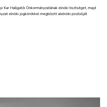
yi Kar Hallgatói Önkormányzatának elnöki tisztséget, majd
yzat elnöki jogkörökkel megbízott alelnöki pozícióját