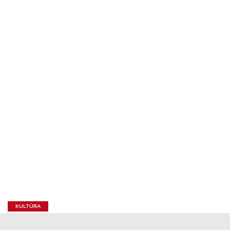
KULTÚRA
Kemény Dénes Gergely Pistát is emlegette a RÉV-