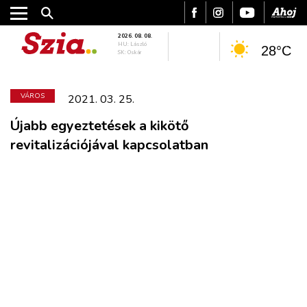
2026. 08. 08.
HU: László
28°C
SK: Oskár
VÁROS
2021. 03. 25.
Újabb egyeztetések a kikötő
revitalizációjával kapcsolatban