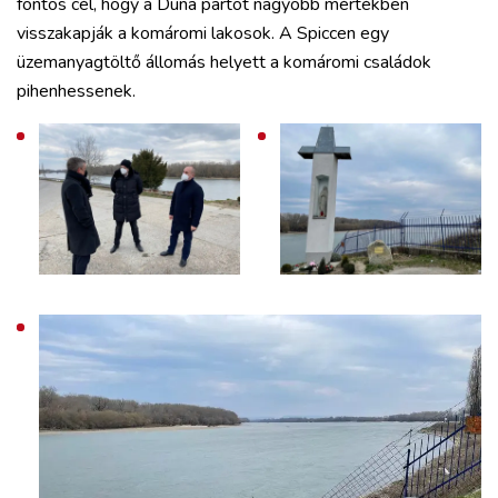
fontos cél, hogy a Duna partot nagyobb mértékben
visszakapják a komáromi lakosok. A Spiccen egy
üzemanyagtöltő állomás helyett a komáromi családok
pihenhessenek.