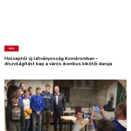
MIX
Holnaptól új látványosság Komáromban –
díszvilágítást kap a város ikonikus kikötői daruja