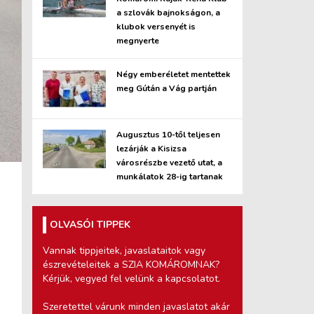
a szlovák bajnokságon, a
klubok versenyét is
megnyerte
Négy emberéletet mentettek
meg Gútán a Vág partján
Augusztus 10-től teljesen
lezárják a Kisizsa
városrészbe vezető utat, a
munkálatok 28-ig tartanak
OLVASÓI TIPPEK
Vannak tippjeitek, javaslataitok vagy
észrevételeitek a SZIA KOMÁROMNAK?
Kérjük, vegyed fel velünk a kapcsolatot.
Szeretettel várunk minden javaslatot akár