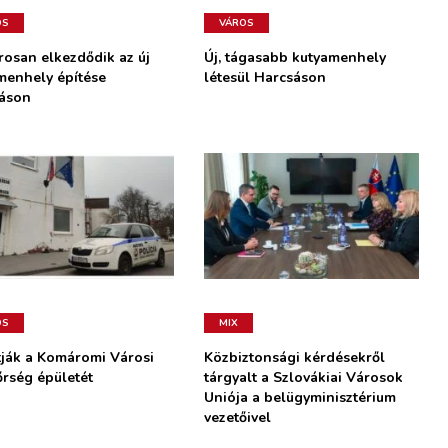
OS
VÁROS
osan elkezdődik az új
Új, tágasabb kutyamenhely
menhely építése
létesül Harcsáson
áson
OS
MIX
ítják a Komáromi Városi
Közbiztonsági kérdésekről
rség épületét
tárgyalt a Szlovákiai Városok
Uniója a belügyminisztérium
vezetőivel