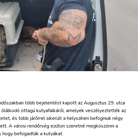
időszakban több bejelentést kapott az Augusztus 29. utca
n ólálkodó öttagú kutyafalkáról, amelyek veszélyeztették az
etet, és több járőrrel sikerült a helyszínen befogniuk négy
lett. A városi rendőrség ezúton szeretné megköszönni a
 hogy befogadták a kutyákat.