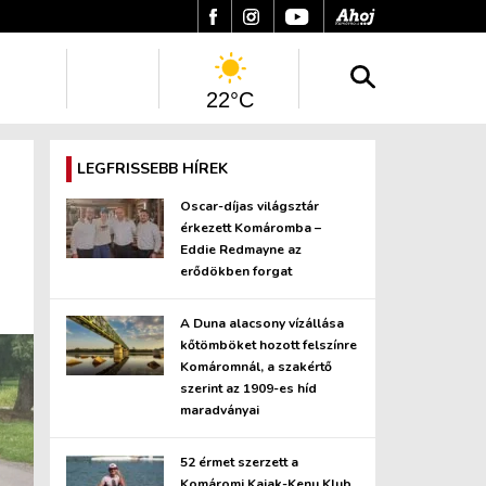
22°C
LEGFRISSEBB HÍREK
Oscar-díjas világsztár
érkezett Komáromba –
Eddie Redmayne az
erődökben forgat
A Duna alacsony vízállása
kőtömböket hozott felszínre
Komáromnál, a szakértő
szerint az 1909-es híd
maradványai
52 érmet szerzett a
Komáromi Kajak-Kenu Klub