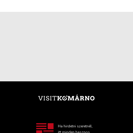
Ha hirdetni szeretnél,
itt minden hasznos