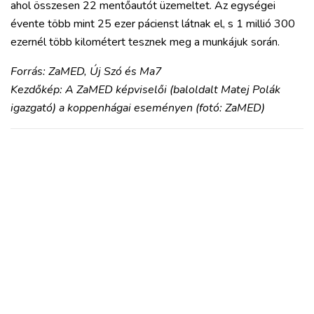
ahol összesen 22 mentőautót üzemeltet. Az egységei
évente több mint 25 ezer pácienst látnak el, s 1 millió 300
ezernél több kilométert tesznek meg a munkájuk során.
Forrás: ZaMED, Új Szó és Ma7
Kezdőkép: A ZaMED képviselői (baloldalt Matej Polák
igazgató) a koppenhágai eseményen (fotó: ZaMED)