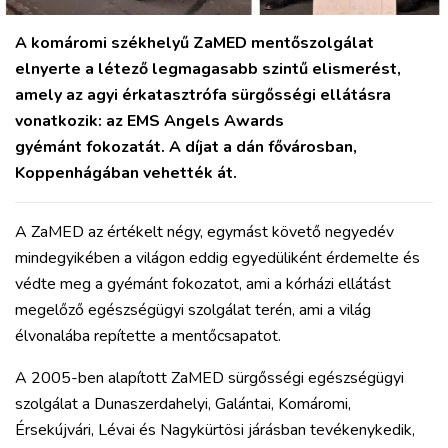
A komáromi székhelyű ZaMED mentőszolgálat
elnyerte a létező legmagasabb szintű elismerést,
amely az agyi érkatasztrófa sürgősségi ellátásra
vonatkozik: az EMS Angels Awards
gyémánt fokozatát. A díjat a dán fővárosban,
Koppenhágában vehették át.
A ZaMED az értékelt négy, egymást követő negyedév
mindegyikében a világon eddig egyedüliként érdemelte és
védte meg a gyémánt fokozatot, ami a kórházi ellátást
megelőző egészségügyi szolgálat terén, ami a világ
élvonalába repítette a mentőcsapatot.
A 2005-ben alapított ZaMED sürgősségi egészségügyi
szolgálat a Dunaszerdahelyi, Galántai, Komáromi,
Érsekújvári, Lévai és Nagykürtösi járásban tevékenykedik,