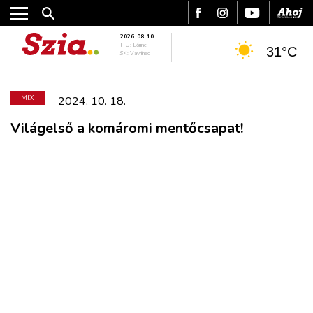
2026. 08. 10.
HU: Lőrinc
31°C
SK: Vavrinec
MIX
2024. 10. 18.
Világelső a komáromi mentőcsapat!