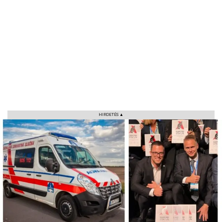
VÁROS
RÉGIÓ
SPORT
HIRDETÉS ▲
KULTÚRA
PODCAST
MIX